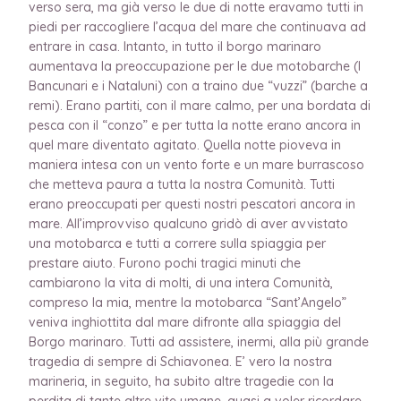
verso sera, ma già verso le due di notte eravamo tutti in
piedi per raccogliere l’acqua del mare che continuava ad
entrare in casa. Intanto, in tutto il borgo marinaro
aumentava la preoccupazione per le due motobarche (I
Bancunari e i Nataluni) con a traino due “vuzzi” (barche a
remi). Erano partiti, con il mare calmo, per una bordata di
pesca con il “conzo” e per tutta la notte erano ancora in
quel mare diventato agitato. Quella notte pioveva in
maniera intesa con un vento forte e un mare burrascoso
che metteva paura a tutta la nostra Comunità. Tutti
erano preoccupati per questi nostri pescatori ancora in
mare. All’improvviso qualcuno gridò di aver avvistato
una motobarca e tutti a correre sulla spiaggia per
prestare aiuto. Furono pochi tragici minuti che
cambiarono la vita di molti, di una intera Comunità,
compreso la mia, mentre la motobarca “Sant’Angelo”
veniva inghiottita dal mare difronte alla spiaggia del
Borgo marinaro. Tutti ad assistere, inermi, alla più grande
tragedia di sempre di Schiavonea. E’ vero la nostra
marineria, in seguito, ha subito altre tragedie con la
perdita di tante altre vite umane, quasi a voler ricordare