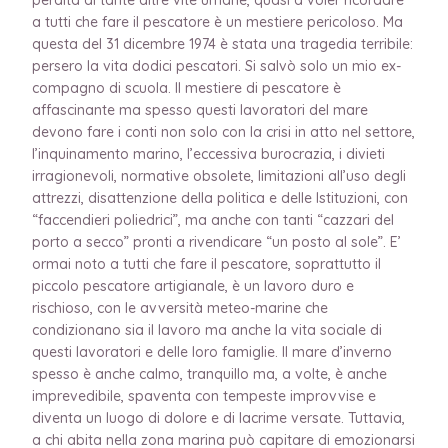
a tutti che fare il pescatore è un mestiere pericoloso. Ma
questa del 31 dicembre 1974 è stata una tragedia terribile:
persero la vita dodici pescatori. Si salvò solo un mio ex-
compagno di scuola. Il mestiere di pescatore è
affascinante ma spesso questi lavoratori del mare
devono fare i conti non solo con la crisi in atto nel settore,
l’inquinamento marino, l’eccessiva burocrazia, i divieti
irragionevoli, normative obsolete, limitazioni all’uso degli
attrezzi, disattenzione della politica e delle Istituzioni, con
“faccendieri poliedrici”, ma anche con tanti “cazzari del
porto a secco” pronti a rivendicare “un posto al sole”. E’
ormai noto a tutti che fare il pescatore, soprattutto il
piccolo pescatore artigianale, è un lavoro duro e
rischioso, con le avversità meteo-marine che
condizionano sia il lavoro ma anche la vita sociale di
questi lavoratori e delle loro famiglie. Il mare d’inverno
spesso è anche calmo, tranquillo ma, a volte, è anche
imprevedibile, spaventa con tempeste improvvise e
diventa un luogo di dolore e di lacrime versate. Tuttavia,
a chi abita nella zona marina può capitare di emozionarsi