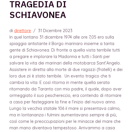
TRAGEDIA DI
SCHIAVONEA
di
direttore
/
31 Dicembre 2023
In quel lontano 31 dicembre 1974 alle ore 7,05 ero sulla
spiaggia antistante il Borgo marinaro insieme a tanta
gente di Schiavonea. Di fronte a quella vista terribile tutti
a pregare e implorare la Madonna e tutti i Santi per
salvare la vita dei marinari della motobarca Sant’Angelo.
Assistere in diretta alla morte di due ragazzi (fratelli) e dei
loro due zii è stato terribile. Un evento tragico che ti
cambia la vita. E così ritorna in mente quella serata
ritornando da Taranto con mio padre, il quale, dopo aver
ormeggiato il suo peschereccio, era contendo di ritornare
a casa per festeggiare la fine e l’inizio del nuovo anno.
Lungo la vecchia statale 106 il mare si presentava calmo,
ma in lontananza i fulmini aumentavano sempre di più,
così come le preoccupazioni per le minacce del mare che
man mano diventava tempestoso. Arrivammo a casa