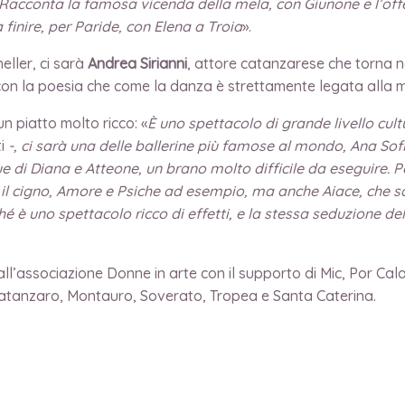
. Racconta la famosa vicenda della mela, con Giunone e l’off
nire, per Paride, con Elena a Troia
».
eller, ci sarà
Andrea Sirianni
, attore catanzarese che torna ne
 con la poesia che come la danza è strettamente legata alla m
n piatto molto ricco: «
È
uno spettacolo di grande livello cultu
i
-, ci sarà una delle ballerine più famose al mondo, Ana Sof
e di Diana e Atteone, un brano molto difficile da eseguire. Po
 e il cigno, Amore e Psiche ad esempio, ma anche Aiace, che 
ché è uno spettacolo ricco di effetti, e la stessa seduzione de
ll’associazione Donne in arte con il supporto di Mic, Por Cala
Catanzaro, Montauro, Soverato, Tropea e Santa Caterina.