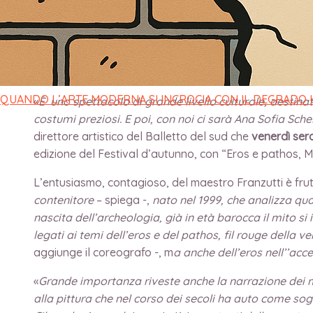
CULTURALE”
di
direttore
/
18 Ottobre 2023
QUANDO L’ARTE MODERNA SI INCROCIA CON IL DEGRADO
«
È uno spettacolo di grande livello culturale, destina
costumi preziosi. E poi, con noi ci sarà Ana Sofia Sche
direttore artistico del Balletto del sud che
venerdì ser
edizione del Festival d’autunno, con “Eros e pathos, M
L’entusiasmo, contagioso, del maestro Franzutti è frutto
contenitore
– spiega -,
nato nel 1999, che analizza quan
nascita dell’archeologia, già in età barocca il mito s
legati ai temi dell’eros e del pathos, fil rouge della 
aggiunge il coreografo -, m
a anche dell’eros nell’’acc
«
Grande importanza riveste anche la narrazione dei mit
alla pittura che nel corso dei secoli ha auto come sogg