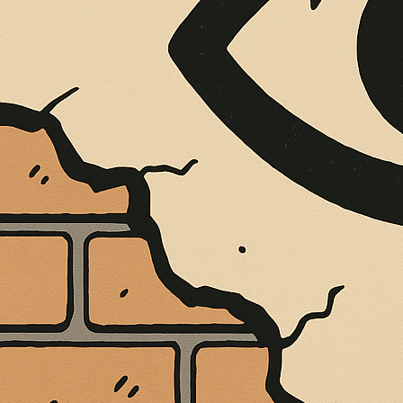
È MORTO MELO FRENI, VIVONO LE 
Antonio Marino
4 Agosto 2026
Cultura e Società
A casa Freni, a pochi passi dal lungomare di Terme 
CONTINUA A LEGGERE
Condividi:
IL COREOGRAFO
UNO SPETTACOL