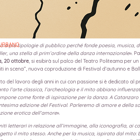
 URBANO
to a più tipologie di pubblico perché fonde poesia, musica, 
ller, una stella di prim’ordine della danza internazionale
». P
a, 20 ottobre
, si esibirà sul palco del Teatro Politeama per
iti in scena”, nuova coproduzione di Festival d’autunno e Ball
 del lavoro degli anni in cui con passione si è dedicato al pro
to l’arte classica, l’archeologia e il mito abbiano influenzat
i impone come fonte di ispirazione per la danza. A Catanzaro
ventesima edizione del Festival
.
Parleremo di amore e della s
ezione erotica dell’amore
».
i letterari in relazione all’immagine, alla iconografia, ai 
etto il mito stesso. Anche per la musica, ispirata dal mito: ba