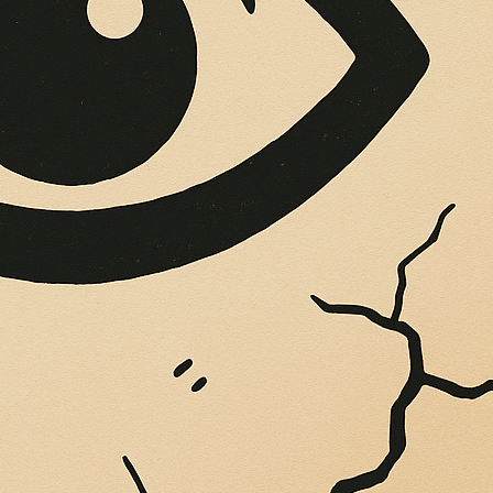
OPERE SUE
Vigliatore, sulle pareti giaccio istantanee,...
 FRANZUTTI:“ERO
O DI GRANDE LIV