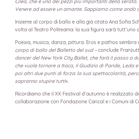
Cilea, che è uno dei pezzi più importanti della serata
Venere ad essere un amante. Sappiamo come andò a fi
Insieme al corpo di ballo e alla già citata Ana Sofia Sch
volta al Teatro Politeama: la sua figura sarà tutt’uno
Poesia, musica, danza, pittura. Eros e pathos sembra u
corpo di ballo del Balletto del sud –
conclude Franzutt
dancer del New York City Ballet, che farà il passo a du
che vuole tornare a Itaca, il Giudizio di Paride, Leda
poi altri due punti di forza: la sua spettacolarità, per
sapranno stupire tutti
».
Ricordiamo che il XX Festival d’autunno è realizzato da
collaborazione con Fondazione Carical e i Comuni di 