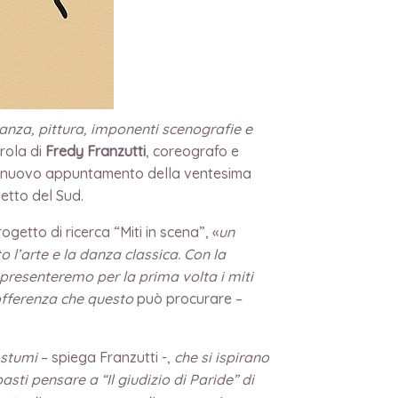
danza, pittura, imponenti scenografie e
arola di
Fredy Franzutti
, coreografo e
 un nuovo appuntamento della ventesima
etto del Sud.
getto di ricerca “Miti in scena”, «
un
o l’arte e la danza classica. Con la
 presenteremo per la prima volta i miti
offerenza che questo
può procurare –
costumi
– spiega Franzutti -,
che si ispirano
sti pensare a “Il giudizio di Paride” di