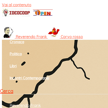
Vai al contenuto
Home
Cultura e società
Reverendo Frank
Corvo rosso
Cronaca
Politica
Libri
Incontri Contemporanei
Cerca
Reverendo Frank