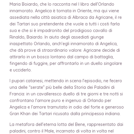
Maria Boiardo, che lo racconta nel I libro dell’Orlando
innamorato. Angelica è tornata in Oriente, ma qui viene
assediata nella città asiatica di Albraca da Agricane, il re
dei Tartari suo pretendente che vuole a tutti i costi farla
sua e che si è impadronito del prodigioso cavallo di
Rinaldo, Baiardo. In aiuto degli assediati giunge
inaspettato Orlando, anch’egli innamorato di Angelica,
che dà prove di straordinario valore: Agricane decide di
attirarlo in un bosco lontano dal campo di battaglia,
fingendo di fuggire, per affrontarlo in un duello singolare
e ucciderlo.
I pupari catanesi, mettendo in scena l’episodio, ne fecero
una delle “serate” più belle della Storia dei Paladini di
Francia: in un cavalleresco duello di tre giorni e tre notti si
confrontano l’amore puro e ingenuo di Orlando per
Angelica e l’amore tramutato in odio del forte e generoso
Gran Khan dei Tartari ricusato dalla principessa indiana.
La metafora dell’eterna lotta del Bene, rappresentato dai
paladini, contro il Male, incarnato di volta in volta nel