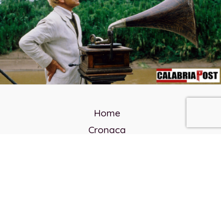
Home
Cronaca
Politica
Cultura e società
Corvo rosso
Reverendo Frank
Libri