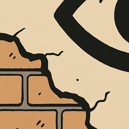
È MORTO MELO FRENI, VIVONO LE 
Antonio Marino
4 Agosto 2026
Cultura e Società
A casa Freni, a pochi passi dal lungomare di Terme 
CONTINUA A LEGGERE
Condividi:
Cultura
In evidenza
Il Partigiano cal
Resistenza: Seb