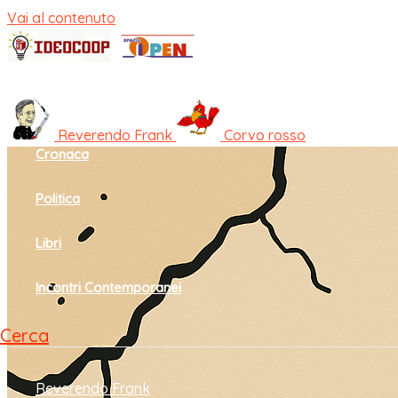
Vai al contenuto
Home
Cultura e società
Reverendo Frank
Corvo rosso
Cronaca
Politica
Libri
Incontri Contemporanei
Cerca
Reverendo Frank