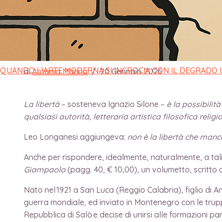
di battaglia “Fio
QUANDO L’ARTE MODERNA SI INCROCIA CON IL DEGRADO
di
Antonio Marino
/
20 Gennaio 2026
La libertà
– sosteneva Ignazio Silone –
è la possibilità
qualsiasi autorità, letteraria artistica filosofica religi
Leo Longanesi aggiungeva:
non è la libertà che manc
Anche per rispondere, idealmente, naturalmente, a tali
Giampaolo
(pagg. 40, € 10,00), un volumetto, scritto 
Nato nel 1921 a San Luca (Reggio Calabria), figlio di 
guerra mondiale, ed inviato in Montenegro con le truppe 
Repubblica di Salò e decise di unirsi alle formazioni par