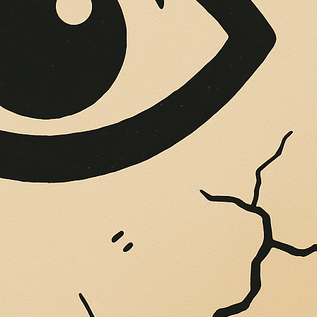
OPERE SUE
Vigliatore, sulle pareti giaccio istantanee,...
abrese nella
astiano Giampaolo