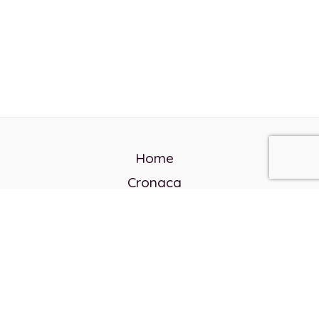
Home
Cronaca
Politica
Cultura e società
Corvo rosso
Reverendo Frank
Libri