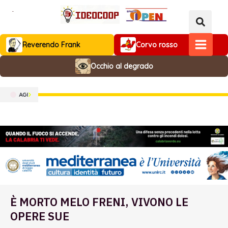
Vai
al
contenuto
Reverendo Frank
Corvo rosso
MAIN
Occhio al degrado
MENU
È MORTO MELO FRENI, VIVONO LE
OPERE SUE