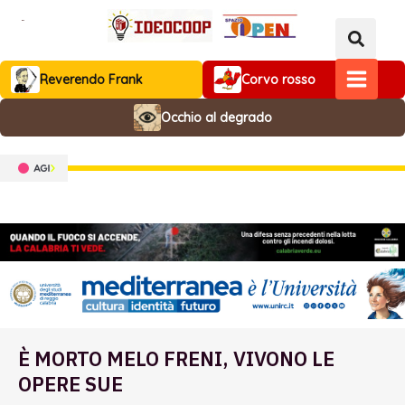
Vai
al
contenuto
Reverendo Frank
Corvo rosso
MAIN
Occhio al degrado
MENU
È MORTO MELO FRENI, VIVONO LE
OPERE SUE