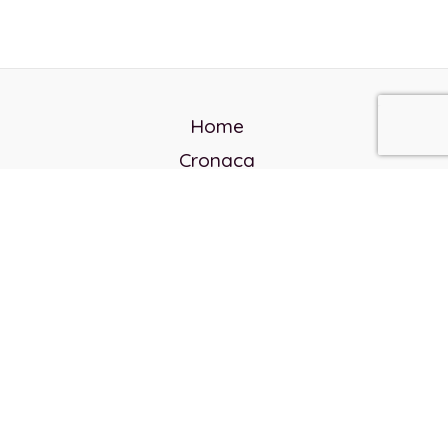
Home
Cronaca
Politica
Cultura e società
Corvo rosso
Reverendo Frank
Libri
Incontri Contemporanei
Chi siamo
Servizi