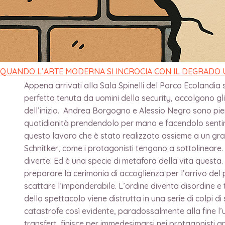
REGGIO PER GL
di
direttore
/
12 Novembre 2022
QUANDO L’ARTE MODERNA SI INCROCIA CON IL DEGRADO
Appena arrivati alla Sala Spinelli del Parco Ecolandia 
perfetta tenuta da uomini della security, accolgono gl
dell’inizio. Andrea Borgogno e Alessio Negro sono pien
quotidianità prendendolo per mano e facendolo sentire 
questo lavoro che è stato realizzato assieme a un gra
Schnitker, come i protagonisti tengono a sottolineare. “
diverte. Ed è una specie di metafora della vita questa
preparare la cerimonia di accoglienza per l’arrivo del 
scattare l’imponderabile. L’ordine diventa disordine e 
dello spettacolo viene distrutta in una serie di colpi d
catastrofe così evidente, paradossalmente alla fine l’
transfert, finisce per immedesimarsi nei protagonisti an