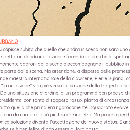
OBO TEATRO FEST
 URBANO
si capisce subito che quello che andrà in scena non sarà uno s
i spettatori dando indicazioni e facendo capire che lo spett
amente padroni della scena e accompagnano il pubblico in que
parte dalle scena. Ma attenzione, a dispetto delle premesse, 
nde maestro internazionale della clownerie, Pierre Byland, 
In occasione” vira più verso la direzione della tragedia anche 
. Da una situazione di ordine, di un programma ben preciso c
presidente, con tanto di tappeto rosso, pianta di circostanza e
tutto quello che prima era rigorosamente inquadrato evolve ve
i scena da cui non si può più tornare indietro. Ma proprio perch
unica soluzione diventa l’accettazione del nuovo status. E anc
che se è ben felice di non essere al loro posto.