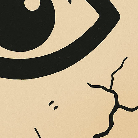
OPERE SUE
Vigliatore, sulle pareti giaccio istantanee,...
 ANDREA BORGOG
 DEL TEATRO DEL 