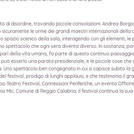
stato di disordine, trovando piccole consolazioni. Andrea Borg
no sicuramente le orme dei grandi maestri internazionali della
 spazio scenico della sala, interagendo con gli elementi, le po
uno spettacolo che ogni sera diventa diverso. In sostanza, p
 al pari della vita umana, fa parte di questo continuo passagg
e può esserlo una parata presidenziale, e le piccole cose che
 Uno spettacolo ben congegnato in cui si capisce subito la gra
 festival, prodigo di lunghi applausi, e che testimonia il gr
bo Teatro Festival, Connessioni Periferiche, un evento Officine
 Mic, Comune di Reggio Calabria. Il festival continua la su