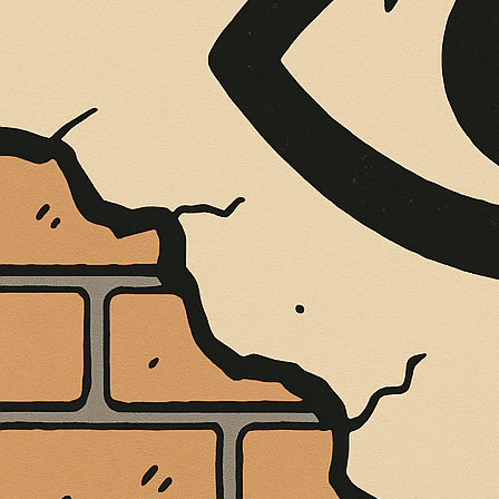
È MORTO MELO FRENI, VIVONO LE 
Antonio Marino
4 Agosto 2026
Cultura e Società
A casa Freni, a pochi passi dal lungomare di Terme 
CONTINUA A LEGGERE
Condividi:
IN OCCASIONE,
ALESSIO NEGRO