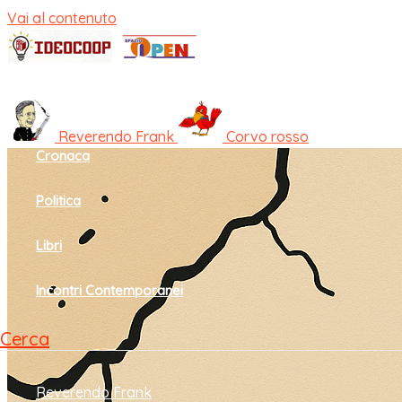
Vai al contenuto
Home
Cultura e società
Reverendo Frank
Corvo rosso
Cronaca
Politica
Libri
Incontri Contemporanei
Cerca
Reverendo Frank