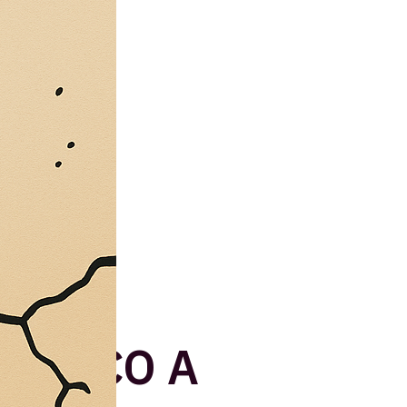
NO E
FIASCO A