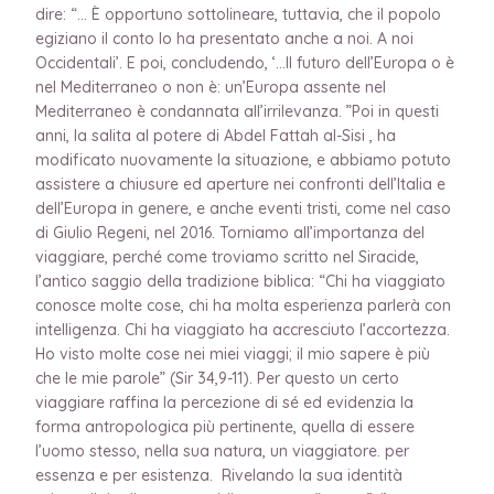
dire: “… È opportuno sottolineare, tuttavia, che il popolo
egiziano il conto lo ha presentato anche a noi. A noi
Occidentali’. E poi, concludendo, ‘…Il futuro dell’Europa o è
nel Mediterraneo o non è: un’Europa assente nel
Mediterraneo è condannata all’irrilevanza. ”Poi in questi
anni, la salita al potere di Abdel Fattah al-Sisi , ha
modificato nuovamente la situazione, e abbiamo potuto
assistere a chiusure ed aperture nei confronti dell’Italia e
dell’Europa in genere, e anche eventi tristi, come nel caso
di Giulio Regeni, nel 2016. Torniamo all’importanza del
viaggiare, perché come troviamo scritto nel Siracide,
l’antico saggio della tradizione biblica: “Chi ha viaggiato
conosce molte cose, chi ha molta esperienza parlerà con
intelligenza. Chi ha viaggiato ha accresciuto l’accortezza.
Ho visto molte cose nei miei viaggi; il mio sapere è più
che le mie parole” (Sir 34,9-11). Per questo un certo
viaggiare raffina la percezione di sé ed evidenzia la
forma antropologica più pertinente, quella di essere
l’uomo stesso, nella sua natura, un viaggiatore. per
essenza e per esistenza. Rivelando la sua identità