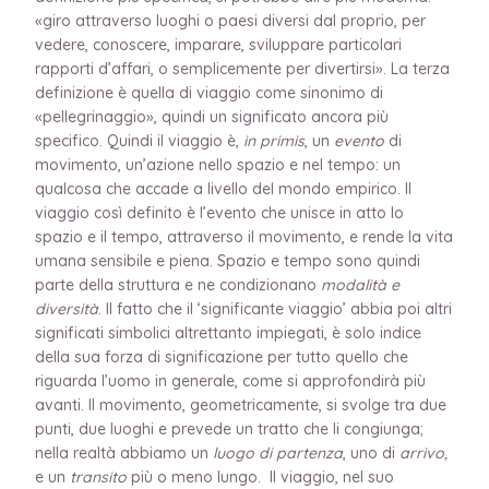
«giro attraverso luoghi o paesi diversi dal proprio, per
vedere, conoscere, imparare, sviluppare particolari
rapporti d’affari, o semplicemente per divertirsi». La terza
definizione è quella di viaggio come sinonimo di
«pellegrinaggio», quindi un significato ancora più
specifico. Quindi il viaggio è,
in primis
, un
evento
di
movimento, un’azione nello spazio e nel tempo: un
qualcosa che accade a livello del mondo empirico. Il
viaggio così definito è l’evento che unisce in atto lo
spazio e il tempo, attraverso il movimento, e rende la vita
umana sensibile e piena. Spazio e tempo sono quindi
parte della struttura e ne condizionano
modalità e
diversità
. Il fatto che il ‘significante viaggio’ abbia poi altri
significati simbolici altrettanto impiegati, è solo indice
della sua forza di significazione per tutto quello che
riguarda l’uomo in generale, come si approfondirà più
avanti. Il movimento, geometricamente, si svolge tra due
punti, due luoghi e prevede un tratto che li congiunga;
nella realtà abbiamo un
luogo di partenza
, uno di
arrivo,
e un
transito
più o meno lungo. Il viaggio, nel suo