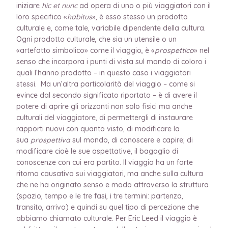
iniziare
hic et nunc
ad opera di uno o più viaggiatori con il
loro specifico «
habitus
», è esso stesso un prodotto
culturale e, come tale, variabile dipendente della cultura.
Ogni prodotto culturale, che sia un utensile o un
«artefatto simbolico» come il viaggio, è «
prospettico
» nel
senso che incorpora i punti di vista sul mondo di coloro i
quali l’hanno prodotto – in questo caso i viaggiatori
stessi. Ma un’altra particolarità del viaggio – come si
evince dal secondo significato riportato – è di avere il
potere di aprire gli orizzonti non solo fisici ma anche
culturali del viaggiatore, di permettergli di instaurare
rapporti nuovi con quanto visto, di modificare la
sua
prospettiva
sul mondo, di conoscere e capire; di
modificare cioè le sue aspettative, il bagaglio di
conoscenze con cui era partito. Il viaggio ha un forte
ritorno causativo sui viaggiatori, ma anche sulla cultura
che ne ha originato senso e modo attraverso la struttura
(spazio, tempo e le tre fasi, i tre termini: partenza,
transito, arrivo) e quindi su quel tipo di percezione che
abbiamo chiamato culturale. Per Eric Leed il viaggio è