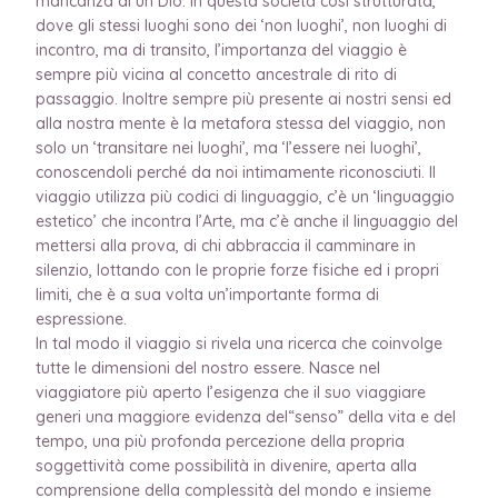
mancanza di un Dio. In questa società così strutturata,
dove gli stessi luoghi sono dei ‘non luoghi’, non luoghi di
incontro, ma di transito, l’importanza del viaggio è
sempre più vicina al concetto ancestrale di rito di
passaggio. Inoltre sempre più presente ai nostri sensi ed
alla nostra mente è la metafora stessa del viaggio, non
solo un ‘transitare nei luoghi’, ma ‘l’essere nei luoghi’,
conoscendoli perché da noi intimamente riconosciuti. Il
viaggio utilizza più codici di linguaggio, c’è un ‘linguaggio
estetico’ che incontra l’Arte, ma c’è anche il linguaggio del
mettersi alla prova, di chi abbraccia il camminare in
silenzio, lottando con le proprie forze fisiche ed i propri
limiti, che è a sua volta un’importante forma di
espressione.
In tal modo il viaggio si rivela una ricerca che coinvolge
tutte le dimensioni del nostro essere. Nasce nel
viaggiatore più aperto l’esigenza che il suo viaggiare
generi una maggiore evidenza del“senso” della vita e del
tempo, una più profonda percezione della propria
soggettività come possibilità in divenire, aperta alla
comprensione della complessità del mondo e insieme