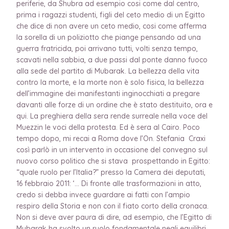
periferie, da Shubra ad esempio cosi come dal centro,
prima i ragazzi studenti, figli del ceto medio di un Egitto
che dice di non avere un ceto medio, cosi come afferma
la sorella di un poliziotto che piange pensando ad una
guerra fratricida, poi arrivano tutti, volti senza tempo,
scavati nella sabbia, a due passi dal ponte danno fuoco
alla sede del partito di Mubarak. La bellezza della vita
contro la morte, e la morte non è solo fisica, la bellezza
dell’immagine dei manifestanti inginocchiati a pregare
davanti alle forze di un ordine che è stato destituito, ora e
qui. La preghiera della sera rende surreale nella voce del
Muezzin le voci della protesta. Ed è sera al Cairo. Poco
tempo dopo, mi recai a Roma dove l’On. Stefania Craxi
così parlò in un intervento in occasione del convegno sul
nuovo corso politico che si stava prospettando in Egitto:
“quale ruolo per l’Italia?” presso la Camera dei deputati,
16 febbraio 2011: ‘… Di fronte alle trasformazioni in atto,
credo si debba invece guardare ai fatti con l’ampio
respiro della Storia e non con il fiato corto della cronaca.
Non si deve aver paura di dire, ad esempio, che l’Egitto di
Mubarak ha svolto un ruolo fondamentale negli equilibri