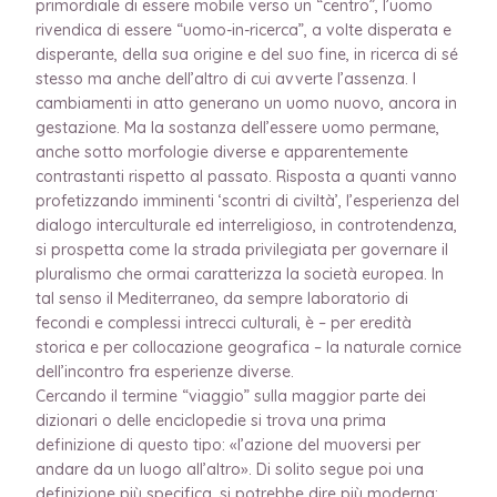
primordiale di essere mobile verso un “centro”, l’uomo
rivendica di essere “uomo-in-ricerca”, a volte disperata e
disperante, della sua origine e del suo fine, in ricerca di sé
stesso ma anche dell’altro di cui avverte l’assenza. I
cambiamenti in atto generano un uomo nuovo, ancora in
gestazione. Ma la sostanza dell’essere uomo permane,
anche sotto morfologie diverse e apparentemente
contrastanti rispetto al passato. Risposta a quanti vanno
profetizzando imminenti ‘scontri di civiltà’, l’esperienza del
dialogo interculturale ed interreligioso, in controtendenza,
si prospetta come la strada privilegiata per governare il
pluralismo che ormai caratterizza la società europea. In
tal senso il Mediterraneo, da sempre laboratorio di
fecondi e complessi intrecci culturali, è – per eredità
storica e per collocazione geografica – la naturale cornice
dell’incontro fra esperienze diverse.
Cercando il termine “viaggio” sulla maggior parte dei
dizionari o delle enciclopedie si trova una prima
definizione di questo tipo: «l’azione del muoversi per
andare da un luogo all’altro». Di solito segue poi una
definizione più specifica, si potrebbe dire più moderna: