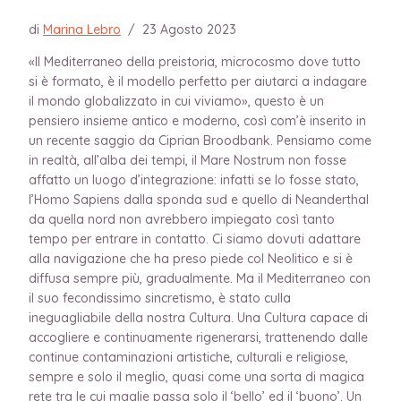
di
Marina Lebro
/
23 Agosto 2023
«Il Mediterraneo della preistoria, microcosmo dove tutto
si è formato, è il modello perfetto per aiutarci a indagare
il mondo globalizzato in cui viviamo», questo è un
pensiero insieme antico e moderno, così com’è inserito in
un recente saggio da Ciprian Broodbank. Pensiamo come
in realtà, all’alba dei tempi, il Mare Nostrum non fosse
affatto un luogo d’integrazione: infatti se lo fosse stato,
l’Homo Sapiens dalla sponda sud e quello di Neanderthal
da quella nord non avrebbero impiegato così tanto
tempo per entrare in contatto. Ci siamo dovuti adattare
alla navigazione che ha preso piede col Neolitico e si è
diffusa sempre più, gradualmente. Ma il Mediterraneo con
il suo fecondissimo sincretismo, è stato culla
ineguagliabile della nostra Cultura. Una Cultura capace di
accogliere e continuamente rigenerarsi, trattenendo dalle
continue contaminazioni artistiche, culturali e religiose,
sempre e solo il meglio, quasi come una sorta di magica
rete tra le cui maglie passa solo il ‘bello’ ed il ‘buono’. Un