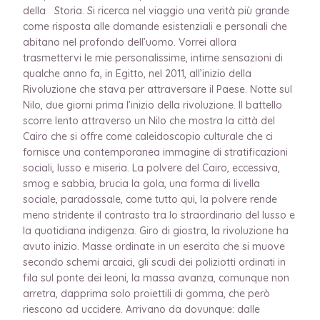
della Storia. Si ricerca nel viaggio una verità più grande
come risposta alle domande esistenziali e personali che
abitano nel profondo dell’uomo. Vorrei allora
trasmettervi le mie personalissime, intime sensazioni di
qualche anno fa, in Egitto, nel 2011, all’inizio della
Rivoluzione che stava per attraversare il Paese. Notte sul
Nilo, due giorni prima l’inizio della rivoluzione. Il battello
scorre lento attraverso un Nilo che mostra la città del
Cairo che si offre come caleidoscopio culturale che ci
fornisce una contemporanea immagine di stratificazioni
sociali, lusso e miseria. La polvere del Cairo, eccessiva,
smog e sabbia, brucia la gola, una forma di livella
sociale, paradossale, come tutto qui, la polvere rende
meno stridente il contrasto tra lo straordinario del lusso e
la quotidiana indigenza. Giro di giostra, la rivoluzione ha
avuto inizio. Masse ordinate in un esercito che si muove
secondo schemi arcaici, gli scudi dei poliziotti ordinati in
fila sul ponte dei leoni, la massa avanza, comunque non
arretra, dapprima solo proiettili di gomma, che però
riescono ad uccidere. Arrivano da dovunque: dalle