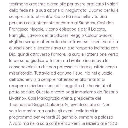
testimone credente e credibile per avere praticato i valori
della fede nella sua azione di magistrato. L’uomo per lui è
sempre stato al centro. Ciò lo ha reso nella vita una
persona costantemente orientata al Signore». Così don
Francesco Megale, vicario episcopale per il Laicato,
Famiglia, Lavoro dell’arcidiocesi Reggio Calabria-Bova.
«Egli ha sempre affermato che attraverso l’esercizio della
giurisdizione si sostanziava un suo rapporto indiretto con
Dio, quindi attraverso l’amore, la cura e l’attenzione verso
la persona giudicata. Insomma Livatino incarnava la
consapevolezza che non potesse esistere giustizia senza
misericordia. Tuttavia ad ognuno il suo. Ma nel giudizio
dell’azione vi sia sempre l’attenzione alla finalità di
recupero e rieducazione del soggetto che ha violato il
patto sociale. Questo ancora oggi impariamo da Rosario
Livatino». Così Mariagrazia Arena, presidente del
Tribunale di Reggio Calabria. Gli eventi collaterali Non
solo la mostra ma anche gli eventi collaterali in
programma per venerdì 26 gennaio, sempre a palazzo
Alvaro ma nella sala conferenza Perri. Si inizierà alle 16:30