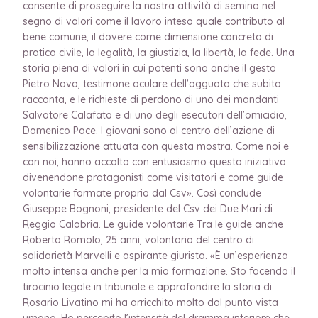
consente di proseguire la nostra attività di semina nel
segno di valori come il lavoro inteso quale contributo al
bene comune, il dovere come dimensione concreta di
pratica civile, la legalità, la giustizia, la libertà, la fede. Una
storia piena di valori in cui potenti sono anche il gesto
Pietro Nava, testimone oculare dell’agguato che subito
racconta, e le richieste di perdono di uno dei mandanti
Salvatore Calafato e di uno degli esecutori dell’omicidio,
Domenico Pace. I giovani sono al centro dell’azione di
sensibilizzazione attuata con questa mostra. Come noi e
con noi, hanno accolto con entusiasmo questa iniziativa
divenendone protagonisti come visitatori e come guide
volontarie formate proprio dal Csv». Così conclude
Giuseppe Bognoni, presidente del Csv dei Due Mari di
Reggio Calabria. Le guide volontarie Tra le guide anche
Roberto Romolo, 25 anni, volontario del centro di
solidarietà Marvelli e aspirante giurista. «È un’esperienza
molto intensa anche per la mia formazione. Sto facendo il
tirocinio legale in tribunale e approfondire la storia di
Rosario Livatino mi ha arricchito molto dal punto vista
umano. Ho percepito l’intensità del dramma interiore che,