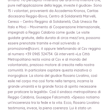
pure nell’applicazione della legge, investe il giudice». Sono
15 i volontari, provenienti da Accademia Kronos, Caritas
diocesana Reggio-Bova, Centro di Solidarietà Marvelli,
Cereso – Centro Reggino di Solidarietà, Club Unesco Re
Italo e Moci – Movimento di Cooperazione Internazionale,
impegnati a Reggio Calabria come guide. Le visite
guidate gratuite, della durata di circa mezz’ora, possono
essere prenotate tramite e-mail scrivendo a
promozione@csvrc. it oppure telefonando al Csv reggino
al numero +39 0965 324734. Gli interventi «La Città
Metropolitana resta vicina al Csv e al mondo del
volontariato, prezioso motore di crescita nella nostra
comunità. In particolare ospitare questa iniziativa ci
inorgoglisce. La storia del giudice Rosario Livatino, così
esile nel corpo ma così forte nella tempra, incarna la
grande umanità e la grande forza di spirito necessarie
per praticare la legalità». Così il sindaco metropolitano di
Reggio Calabria, Giuseppe Falcomatà. «Spesso notiamo
un’incoerenza tra la fede e la vita. Ecco, Rosario Livatino
testimonia, invece, la piena coerenza. Lui è stato un