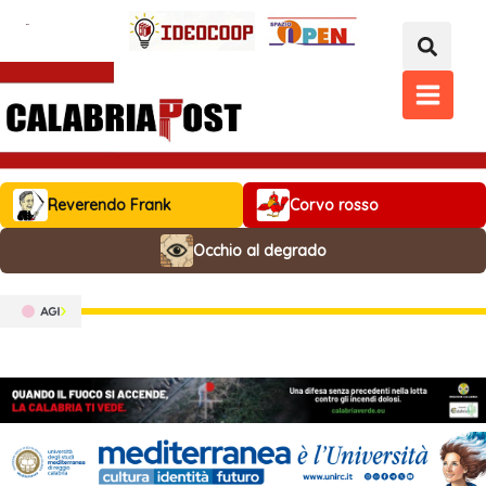
Vai
al
contenuto
MAIN
MENU
Reverendo Frank
Corvo rosso
Occhio al degrado