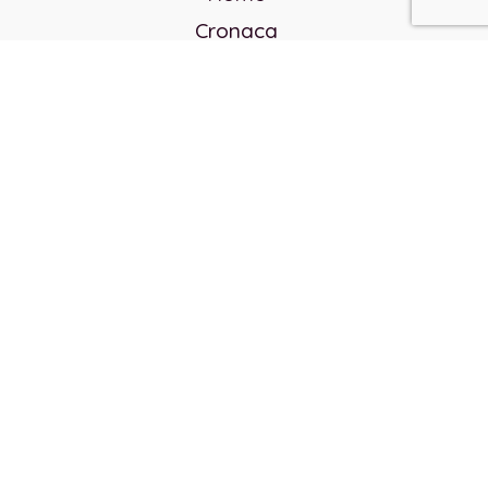
Cronaca
Politica
Cultura e società
Corvo rosso
Reverendo Frank
Libri
Incontri Contemporanei
Chi siamo
Servizi
Privacy Policy
Contatti
Direttore responsabile:
Franco Arcidiaco