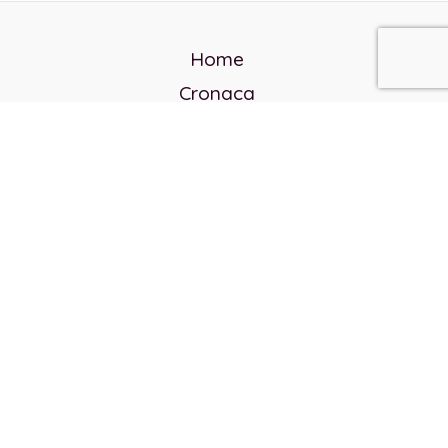
Home
Cronaca
Politica
Cultura e società
Corvo rosso
Reverendo Frank
Libri
Incontri Contemporanei
Chi siamo
Servizi
Privacy Policy
Contatti