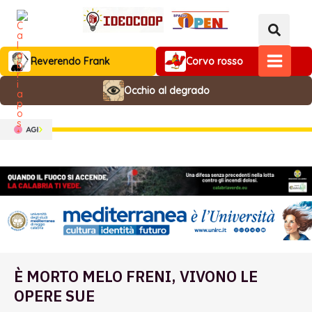
Vai
al
contenuto
Reverendo Frank
Corvo rosso
MAIN
Occhio al degrado
MENU
È MORTO MELO FRENI, VIVONO LE
OPERE SUE