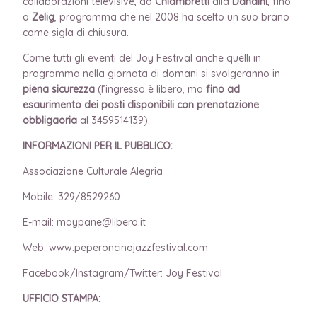
collaborazioni televisive, da
Chiambretti
alla
Dandini
, fino
a
Zelig
, programma che nel 2008 ha scelto un suo brano
come sigla di chiusura.
​
Come tutti gli eventi del Joy Festival anche quelli in
programma nella giornata di domani si svolgeranno in
piena sicurezza
(l’ingresso è libero, ma
fino ad
esaurimento dei posti disponibili
c
on
prenotazione
obbligaoria
al 3459514139).
INFORMAZIONI PER IL PUBBLICO:
Associazione Culturale Alegria
Mobile: 329/8529260
E-mail: maypane@libero.it
Web: www.peperoncinojazzfestival.com
Facebook/Instagram/Twitter: Joy Festival
UFFICIO STAMPA: