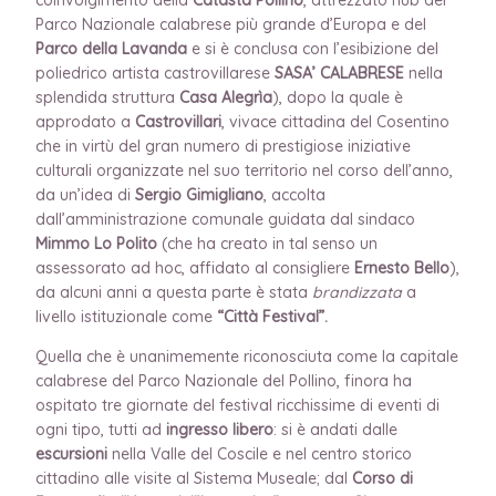
Parco Nazionale calabrese più grande d’Europa e del
Parco della Lavanda
e si è conclusa con l’esibizione
del
poliedrico artista castrovillarese
SASA’
CALABRESE
nel
la
splendida struttura
Casa Alegrìa
), dopo la quale è
approdato a
Castrovillari
, vivace cittadina del Cosentino
che in virtù del gran numero di prestigiose iniziative
culturali organizzate nel suo territorio nel corso dell’anno,
da un’idea di
Sergio Gimigliano
, accolta
dall’amministrazione comunale guidata dal sindaco
Mimmo Lo Polito
(che ha creato in tal senso un
assessorato ad hoc, affidato al consigliere
Ernesto Bello
),
da alcuni anni a questa parte è stata
brandizzata
a
livello istituzionale come
“Città Festival”.
Quella che è unanimemente riconosciuta come la capitale
calabrese del Parco Nazionale del Pollino, finora ha
ospitato tre giornate del festival ricchissime di eventi di
ogni tipo, tutti ad
ingresso libero
:
si è andati dalle
escursioni
nella Valle del Coscile e nel centro storico
cittadino alle visite al Sistema Museale; dal
Corso di