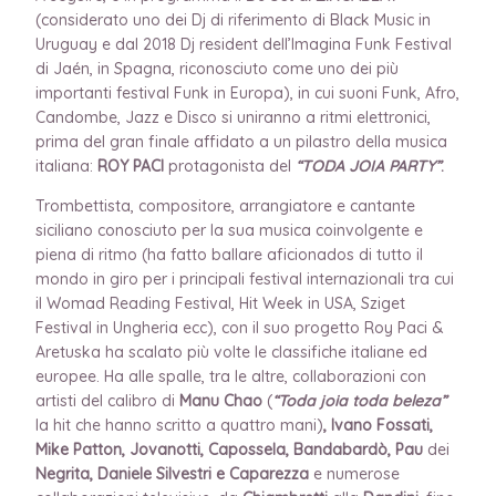
(considerato uno dei Dj di riferimento di Black Music in
Uruguay e dal 2018 Dj resident dell’Imagina Funk Festival
di Jaén, in Spagna, riconosciuto come uno dei più
importanti festival Funk in Europa), in cui suoni Funk, Afro,
Candombe, Jazz e Disco si uniranno a ritmi elettronici,
prima del gran finale affidato a un pilastro della musica
italiana:
ROY PACI
protagonista del
“TODA JOIA PARTY”
.
Trombettista, compositore, arrangiatore e cantante
siciliano conosciuto per la sua musica coinvolgente e
piena di ritmo (ha fatto ballare aficionados di tutto il
mondo in giro per i principali festival internazionali tra cui
il Womad Reading Festival, Hit Week in USA, Sziget
Festival in Ungheria ecc), con il suo progetto Roy Paci &
Aretuska ha scalato più volte le classifiche italiane ed
europee. Ha alle spalle, tra le altre, collaborazioni con
artisti del calibro di
Manu Chao
(
“Toda joia toda beleza”
la hit che hanno scritto a quattro mani)
, Ivano Fossati,
Mike Patton, Jovanotti, Capossela, Bandabardò, Pau
dei
Negrita, Daniele Silvestri e Caparezza
e numerose