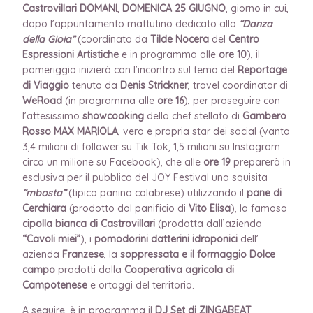
Castrovillari
DOMANI
,
DOMENICA 25 GIUGNO
, giorno in cui,
dopo l’appuntamento mattutino dedicato alla
“Danza
della Gioia”
(coordinato da
Tilde Nocera
del
Centro
Espressioni Artistiche
e in programma alle
ore 10
), il
pomeriggio inizierà con l’incontro sul tema del
Reportage
di Viaggio
tenuto da
Denis Strickner
, travel coordinator di
WeRoad
(in programma alle
ore 16
), per proseguire con
l’attesissimo
showcooking
dello chef stellato di
Gambero
Rosso MAX MARIOLA
, vera e propria star dei social (vanta
3,4 milioni di follower su Tik Tok, 1,5 milioni su Instagram
circa un milione su Facebook), che alle
ore 19
preparerà in
esclusiva per il pubblico del JOY Festival una squisita
“mbosta”
(tipico panino calabrese) utilizzando il
pane di
Cerchiara
(prodotto dal panificio di
Vito Elisa
), la famosa
cipolla bianca di Castrovillari
(prodotta dall’azienda
“Cavoli miei”
), i
pomodorini datterini idroponici
dell’
azienda
Franzese
, la
soppressata e il formaggio Dolce
campo
prodotti dalla
Cooperativa agricola di
Campotenese
e ortaggi del territorio.
A seguire, è in programma il
DJ Set di ZINGABEAT