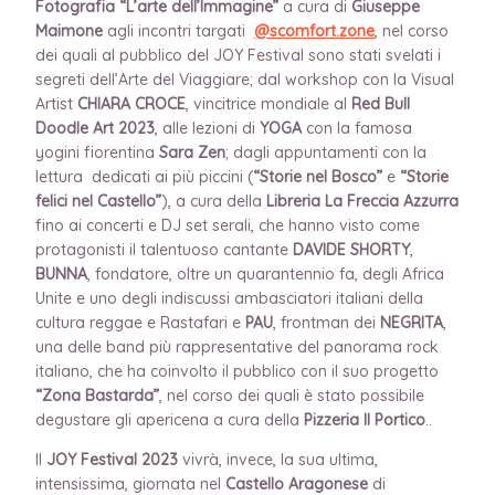
Fotografia
“L’arte dell’Immagine”
a cura di
Giuseppe
Maimone
agli incontri targati
@scomfort.zone
, nel corso
dei quali al pubblico del JOY Festival sono stati svelati i
segreti dell’Arte del Viaggiare; dal workshop con la
Visual
Artist
CHIARA CROCE
, vincitrice mondiale al
Red Bull
Doodle Art 2023
,
alle lezioni di
YOGA
con la famosa
yogini fiorentina
Sara Zen
; dagli appuntamenti con la
lettura dedicati ai più piccini (
“Storie nel Bosco”
e
“Storie
felici nel Castello”
), a cura della
Libreria La Freccia Azzurra
fino a
i concerti e DJ set serali, che hanno visto come
protagonisti il talentuoso cantante
DAVIDE SHORTY
,
BUNNA
, fondatore, oltre un quarantennio fa, degli Africa
Unite e uno degli indiscussi ambasciatori italiani della
cultura reggae e Rastafari e
PAU
, frontman dei
NEGRITA
,
una delle band più rappresentative del panorama rock
italiano, che ha coinvolto il pubblico con il suo progetto
“Zona Bastarda”
, nel
c
orso dei quali è stato possibile
degustare gli apericena a cura della
Pizzeria Il Portico
.
.
Il
JOY Festival 2023
vivrà, inve
ce
, la sua ultima,
intensissima, giornata nel
Castello Aragonese
di