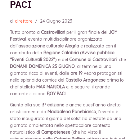
PACI
di
direttore
/
24 Giugno 2023
Tutto pronto a
Castrovillari
per il gran finale del
JOY
Festival
, evento multidisciplinare organizzato
dall’
associazione culturale Alegrìa
e realizzato con il
contributo della
Regione Calabria
(
Avviso pubblico
“Eventi Culturali 2022”
) e del
Comune di Castrovillari
, che
DOMANI
,
DOMENICA 25 GIUGNO
, al termine di una
giornata ricca di eventi, dalle
ore 19
vedrà protagonisti
nella splendida cornice del
Castello Aragonese
prima lo
chef stellato
MAX MARIOLA
e, a seguire, il grande
cantante siciliano
ROY PACI
.
Giunto alla sua
3° edizione
e anche quest’anno diretto
artisticamente da
Maddalena Panebianco
, l’evento è
stato inaugurato il giorno del solstizio d’estate da una
giornata ambientata nello spettacolare contesto
naturalistico di
Campotenese
(che ha visto il
coinvolgimento della
Catasta Pollino
, attrezzato hub del