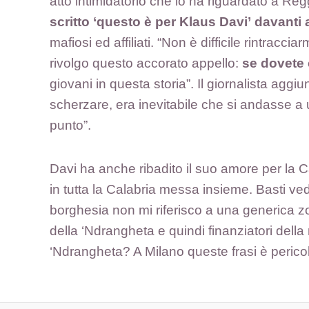
atto intimidatorio che lo ha riguardato a Reg
scritto ‘questo è per Klaus Davi’ davanti
mafiosi ed affiliati. “Non è difficile rintracc
rivolgo questo accorato appello:
se dovete 
giovani in questa storia”. Il giornalista agg
scherzare, era inevitabile che si andasse a u
punto”.
Davi ha anche ribadito il suo amore per la C
in tutta la Calabria messa insieme. Basti v
borghesia non mi riferisco a una generica zon
della ‘Ndrangheta e quindi finanziatori della
‘Ndrangheta? A Milano queste frasi è perico