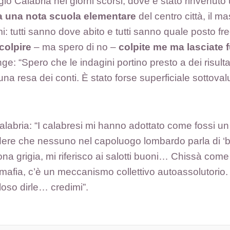
gio Calabria nei giorni scorsi, dove è stato rinvenuto
 a una nota scuola elementare
del centro città, il m
iarmi: tutti sanno dove abito e tutti sanno quale posto 
colpire
– ma spero di no –
colpite me ma lasciate f
iunge: “Spero che le indagini portino presto a dei risu
na resa dei conti. È stato forse superficiale sottoval
alabria: “I calabresi mi hanno adottato come fossi un
edere che nessuno nel capoluogo lombardo parla di ‘
a grigia, mi riferisco ai salotti buoni… Chissà come 
 mafia, c’è un meccanismo collettivo autoassolutorio. 
loso dirle… credimi”.