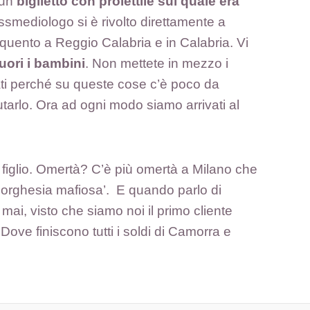
 un
biglietto con proiettile sul quale era
assmediologo si è rivolto direttamente a
frequento a Reggio Calabria e in Calabria. Vi
uori i bambini
. Non mettete in mezzo i
ltati perché su queste cose c’è poco da
utarlo. Ora ad ogni modo siamo arrivati al
 figlio. Omertà? C’è più omertà a Milano che
borghesia mafiosa’. E quando parlo di
mai, visto che siamo noi il primo cliente
Dove finiscono tutti i soldi di Camorra e