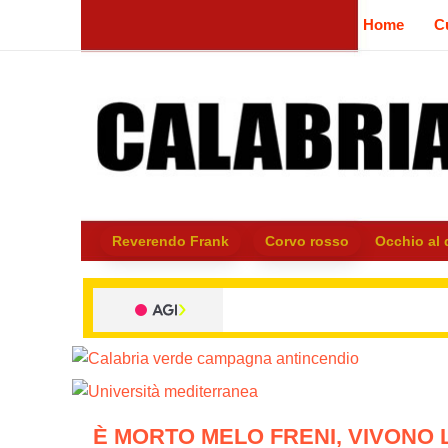
Vai
Home
Cu
al
contenuto
Reverendo Frank
Corvo rosso
Occhio al
È MORTO MELO FRENI, VIVONO 