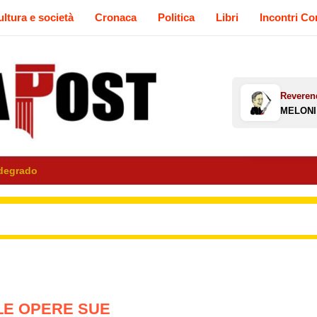
ltura e società
Cronaca
Politica
Libri
Incontri C
 degrado
LE OPERE SUE