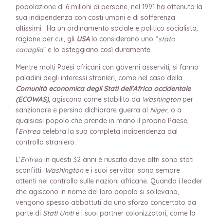
popolazione di 6 milioni di persone, nel 1991 ha ottenuto la
sua indipendenza con costi umani e di sofferenza
altissimi. Ha un ordinamento sociale e politico socialista,
ragione per cui, gli
USA
lo considerano uno “
stato
canaglia
” e lo osteggiano così duramente.
Mentre molti Paesi africani con governi asserviti, si fanno
paladini degli interessi stranieri, come nel caso della
Comunità economica degli Stati dell’Africa occidentale
(ECOWAS),
agiscono come stabilito da
Washington
per
sanzionare e persino dichiarare guerra al
Niger
, o a
qualsiasi popolo che prende in mano il proprio Paese,
l’
Eritrea
celebra la sua completa indipendenza dal
controllo straniero.
L’
Eritrea
in questi 32 anni è riuscita dove altri sono stati
sconfitti.
Washington
e i suoi servitori sono sempre
attenti nel controllo sulle nazioni africane. Quando i leader
che agiscono in nome del loro popolo si sollevano,
vengono spesso abbattuti da uno sforzo concertato da
parte di
Stati Uniti
e i suoi partner colonizzatori, come la