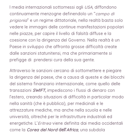
I media internazionali sottomessi agli
USA
, diffondono
continuamente menzogne definendolo un “
campo di
prigionia
” e un regime dittatoriale, nella realtà basta solo
vedere le immagini delle continue manifestazioni popolari
nelle piazze, per capire il livello di falsità diffuse e la
coesione con la dirigenza del Governo. Nella realtà è un
Paese in sviluppo che affronta grosse difficoltà create
dalle sanzioni statunitensi, ma che primariamente si
prefigge di prendersi cura della sua gente.
Attraverso le sanzioni cercano di sottomettere e piegare
la dirigenza del paese, che a causa di queste e dei blocchi
del sistema finanziario internazionale, come quello delle
transazioni
SWIFT,
impediscono i flussi di denaro con
l’estero, creando situazioni di difficoltà in particolar modo
nella sanità (che è pubblica), per medicinali e le
attrezzature mediche, ma anche nella scuola e nelle
università, oltreché per le infrastrutture industriali ed
energetiche. L’
Eritrea
viene definita dai media occidentali
come la
Corea del Nord
dell’
Africa
, una subdola