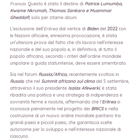
Francia
. Questo è stato il destino di
Patrice Lumumba,
Kwame Nkrumah, Thomas Sankara e Muammar
Gheddafi
, solo per citarne alcuni.
L’esclusione dell’
Eritrea
dal vertice di
Biden
del
2022
con
le Nazioni africane, ennesima provocazione, è stata
un’ulteriore prova del fatto che chi lavora nell’interesse
nazionale e del suo popolo e, in definitiva, di tutto il
popolo africano, secondo i criteri dell’ordine mondiale
unipolare a guida statunitense, deve essere smembrato.
Sia nel forum
Russia/Africa,
recentemente svoltosi in
Russia
, che nel
Summit africano sul clima
del 5 settembre,
attraverso il suo presidente
Isaias Afewerki
, è stata
ribadita una politica e una strategia di indipendenza e
sovranità ferme e risolute, affermando che l’
Eritrea
si
riconosce pienamente nel progetto dei
BRICS
e nella
costruzione di un nuovo ordine mondiale paritario tra
grandi paesi e piccoli paesi, che garantisca scelte
autonome per lo sviluppo e nell’interesse nazionale di
ciascuno.