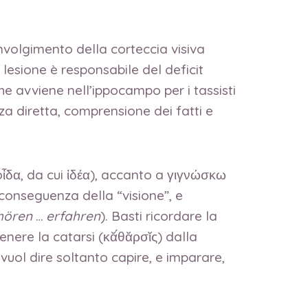
nvolgimento della corteccia visiva
 lesione è responsabile del deficit
che avviene nell’ippocampo per i tassisti
a diretta, comprensione dei fatti e
(oἶδα, da cui ἰδέα), accanto a γιγνώσκω
a conseguenza della “visione”, e
hören
…
erfahren
). Basti ricordare la
nere la catarsi (κᾰ́θᾰρσῐς) dalla
vuol dire soltanto capire, e imparare,