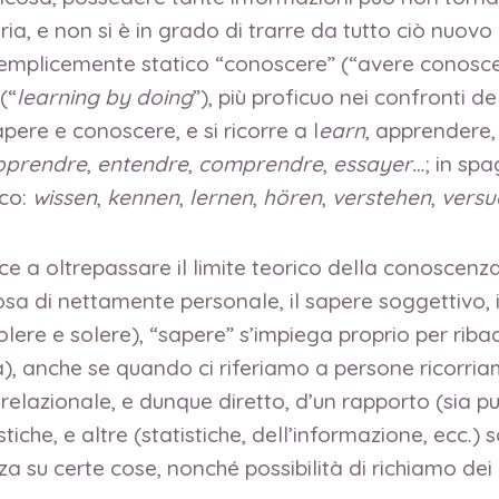
ria, e non si è in grado di trarre da tutto ciò nuov
mplicemente statico “conoscere” (“avere conosce
(“
learning by doing
”), più proficuo nei confronti
pere e conoscere, e si ricorre a l
earn
, apprendere
pprendre
,
entendre
,
comprendre
,
essayer…
; in sp
sco:
wissen
,
kennen
,
lernen
,
hören
,
verstehen
,
versu
ce a oltrepassare il limite teorico della conoscenz
cosa di nettamente personale, il sapere soggettivo, 
lere e solere), “sapere” s’impiega proprio per ribadi
a), anche se quando ci riferiamo a persone ricorria
 relazionale, e dunque diretto, d’un rapporto (sia 
stiche, e altre (statistiche, dell’informazione, ecc.
a su certe cose, nonché possibilità di richiamo dei 