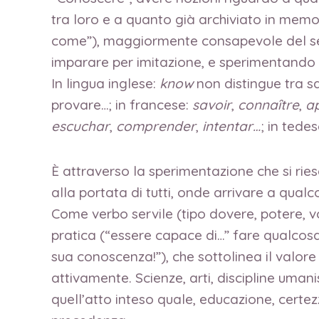
tra loro e a quanto già archiviato in memo
come”), maggiormente consapevole del se
imparare per imitazione, e sperimentando 
In lingua inglese:
know
non distingue tra sa
provare…; in francese:
savoir
,
conna
ȋ
tre
,
a
escuchar
,
comprender
,
intentar…
; in tede
È attraverso la sperimentazione che si ries
alla portata di tutti, onde arrivare a qual
Come verbo servile (tipo dovere, potere, vo
pratica (“essere capace di…” fare qualcos
sua conoscenza!”), che sottolinea il valore
attivamente. Scienze, arti, discipline umani
quell’atto inteso quale, educazione, certezz