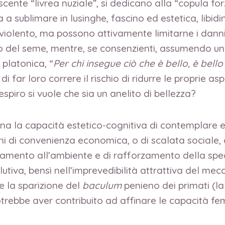
cente “livrea nuziale”, si dedicano alla “copula for
 sublimare in lusinghe, fascino ed estetica, libidi
lento, ma possono attivamente limitarne i danni, 
o del seme, mentre, se consenzienti, assumendo un
 platonica, “
Per chi insegue ciò che è bello, è bel
 far loro correre il rischio di ridurre le proprie asp
spiro si vuole che sia un anelito di bellezza?
 la capacità estetico-cognitiva di contemplare e
 di convenienza economica, o di scalata sociale, che
tamento all’ambiente e di rafforzamento della specie
utiva, bensì nell’imprevedibilità attrattiva del m
e la sparizione del
baculum
penieno dei primati (la
trebbe aver contribuito ad affinare le capacità femmin