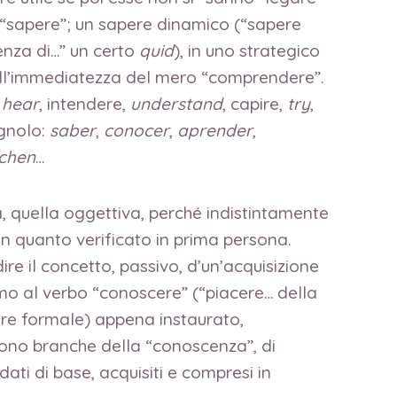
o “sapere”; un sapere dinamico (“sapere
nza di…” un certo
quid
), in uno strategico
 dell’immediatezza del mero “comprendere”.
,
hear
, intendere,
understand
, capire,
try
,
agnolo:
saber
,
conocer
,
aprender
,
chen
…
a, quella oggettiva, perché indistintamente
in quanto verificato in prima persona.
re il concetto, passivo, d’un’acquisizione
mo al verbo “conoscere” (“piacere… della
pure formale) appena instaurato,
) sono branche della “conoscenza”, di
dati di base, acquisiti e compresi in