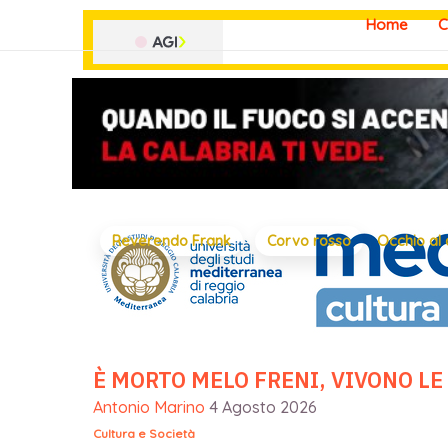
Vai
Home
C
al
contenuto
Reverendo Frank
Corvo rosso
Occhio al
È MORTO MELO FRENI, VIVONO LE
Antonio Marino
4 Agosto 2026
Cultura e Società