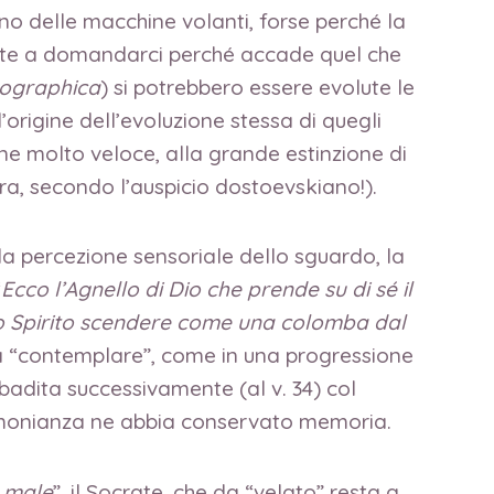
gno delle macchine volanti, forse perché la
nte a domandarci perché accade quel che
hographica
) si potrebbero essere evolute le
’origine dell’evoluzione stessa di quegli
one molto veloce, alla grande estinzione di
erra, secondo l’auspicio dostoevskiano!).
lla percezione sensoriale dello sguardo, la
“
Ecco l’Agnello di Dio che prende su di sé il
o Spirito scendere come una colomba dal
fica “contemplare”, come in una progressione
ibadita successivamente (al v. 34) col
timonianza ne abbia conservato memoria.
n male
”, il Socrate, che da “velato” resta a