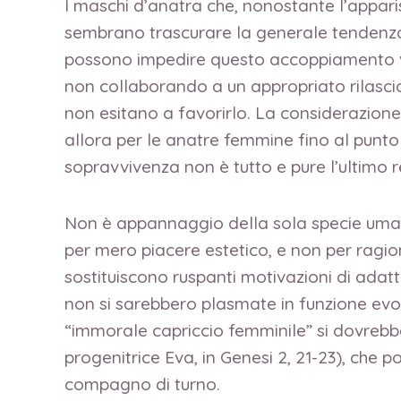
I maschi d’anatra che, nonostante l’apparis
sembrano trascurare la generale tendenza a
possono impedire questo accoppiamento vio
non collaborando a un appropriato rilasci
non esitano a favorirlo. La considerazione
allora per le anatre femmine fino al punto di
sopravvivenza non è tutto e pure l’ultimo re
Non è appannaggio della sola specie umana
per mero piacere estetico, e non per ragioni
sostituiscono ruspanti motivazioni di adat
non si sarebbero plasmate in funzione evol
“immorale capriccio femminile” si dovrebb
progenitrice Eva, in Genesi 2, 21-23), che po
compagno di turno.