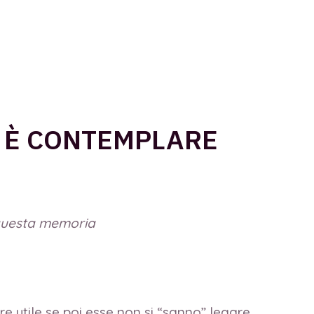
E È CONTEMPLARE
 questa memoria
 utile se poi esse non si “sanno” legare