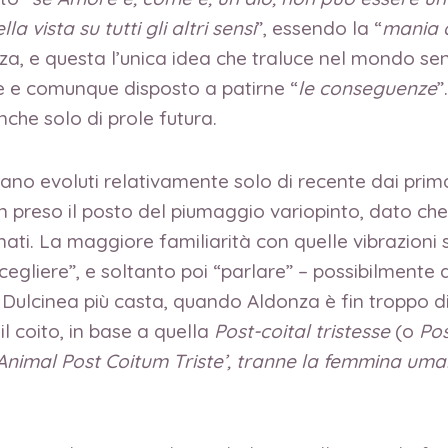
la vista su tutti gli altri sensi
”, essendo la “
mania 
za, e questa l’unica idea che traluce nel mondo sens
e e comunque disposto a patirne “
le conseguenze
”
che solo di prole futura.
iano evoluti relativamente solo di recente dai prim
 han preso il posto del piumaggio variopinto, dato 
nati. La maggiore familiarità con quelle vibrazioni
scegliere”, e soltanto poi “parlare” – possibilment
Dulcinea più casta, quando Aldonza è fin troppo di
 coito, in base a quella
Post-coital tristesse
(o
Pos
nimal Post Coitum Triste’, tranne la femmina uman