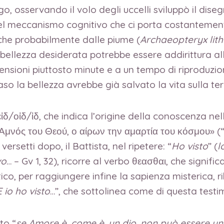
, osservando il volo degli uccelli sviluppò il dise
uel meccanismo cognitivo che ci porta costanteme
che probabilmente dalle piume (
Archaeopteryx lit
 bellezza desiderata potrebbe essere addirittura all
mensioni piuttosto minute e a un tempo di riproduzi
aso la bellezza avrebbe già salvato la vita sulla t
 εἰδ/οἰδ/ἰδ, che indica l’origine della conoscenza ne
 Αμνός του Θεού, ο αίρων την αμαρτία του κόσμου» (
 versetti dopo, il Battista, nel ripetere: “
Ho visto
” (
l
vo
… – Gv 1, 32), ricorre al verbo θεασθαι, che signi
tico, per raggiungere infine la sapienza misterica, r
E io ho visto
…”, che sottolinea come di questa tes
to “
se Amore è, come è, un dio, non può essere u