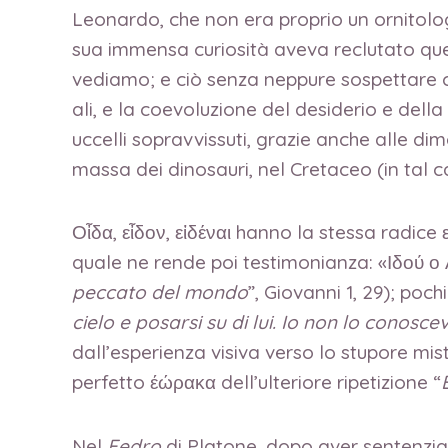
Leonardo, che non era proprio un ornitologo
sua immensa curiosità aveva reclutato q
vediamo; e ciò senza neppure sospettare 
ali, e la coevoluzione del desiderio e della
uccelli sopravvissuti, grazie anche alle di
massa dei dinosauri, nel Cretaceo (in tal c
Οἶδα, εἶδον, εἰδέναι hanno la stessa radice
quale ne rende poi testimonianza: «Ιδού ο
peccato del mondo
”, Giovanni 1, 29); pochi
cielo e posarsi su di lui. Io non lo conosce
dall’esperienza visiva verso lo stupore mis
perfetto έώρακα dell’ulteriore ripetizione “
Nel
Fedro
di Platone, dopo aver sentenzia