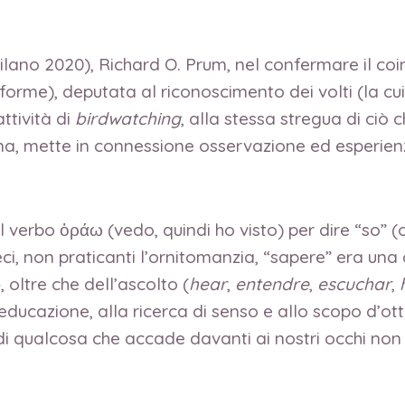
ilano 2020), Richard O. Prum, nel confermare il coi
forme), deputata al riconoscimento dei volti (la cui
’attività di
birdwatching
, alla stessa stregua di ciò 
na, mette in connessione osservazione ed esperienz
del verbo ὁράω (vedo, quindi ho visto) per dire “so” 
reci, non praticanti l’ornitomanzia, “sapere” era un
», oltre che dell’ascolto (
hear
,
entendre
,
escuchar
,
ucazione, alla ricerca di senso e allo scopo d’otte
di qualcosa che accade davanti ai nostri occhi non 