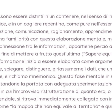
ono essere distinti in un contenere, nel senso di in
ce, e in un cogliere repentino, come pure nell’ess
zione, comunicazione, ragionamento, apprendimento
 ha familiarità con questa elaborazione mentale, mo
connessione tra le informazioni, appartiene perciò a
l fine di mettere a frutto quest’ultima (“Sapere eq
nformazione inizia a essere elaborata come argom
, spiegare, distinguere, e riassumerne i dati, che un
one, e richiamo mnemonico. Questa fase mentale in s
tandone la portata con adeguata sperimentazione. È
, in cui l’improvvisa ristrutturazione di quanto era,
enziale, si ritrova immediatamente collegata con in
 come “la mappa che non equivale al territorio” e q