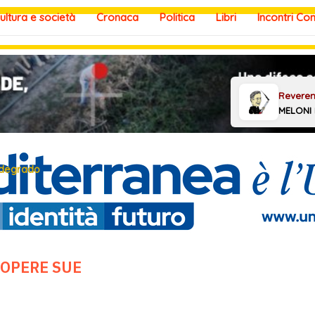
ultura e società
Cronaca
Politica
Libri
Incontri Co
 degrado
 OPERE SUE