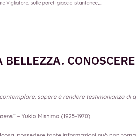
 Vigliatore, sulle pareti giaccio istantanee,...
A BELLEZZA. CONOSCER
è contemplare, sapere è rendere testimonianza di
apere
.” – Yukio Mishima (1925-1970)
cosa, possedere tante informazioni può non tornare