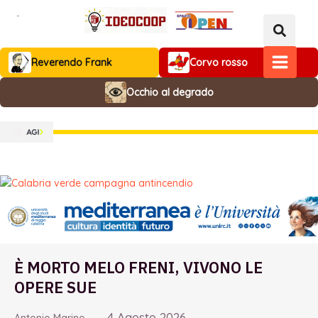
Vai
al
contenuto
Reverendo Frank
Corvo rosso
MAIN
Occhio al degrado
MENU
È MORTO MELO FRENI, VIVONO LE
OPERE SUE
4 Agosto 2026