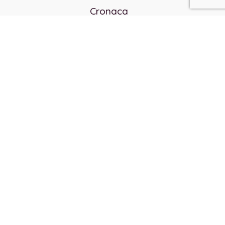
Cronaca
Politica
Cultura e società
Corvo rosso
Reverendo Frank
Libri
Incontri Contemporanei
Chi siamo
Servizi
Privacy Policy
Contatti
Direttore responsabile:
Franco Arcidiaco