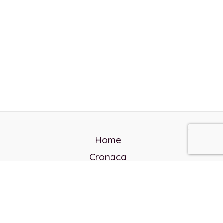
Home
Cronaca
Politica
Cultura e società
Corvo rosso