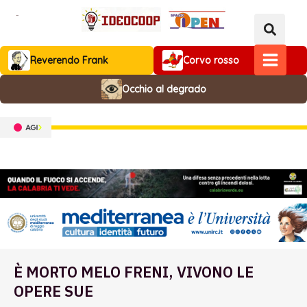
Vai
al
contenuto
Reverendo Frank
Corvo rosso
MAIN
Occhio al degrado
MENU
È MORTO MELO FRENI, VIVONO LE
OPERE SUE