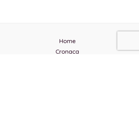
Home
Cronaca
Politica
Cultura e società
Corvo rosso
Reverendo Frank
Libri
Incontri Contemporanei
Chi siamo
Servizi