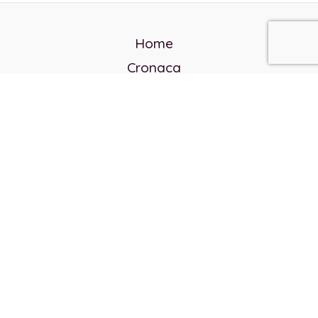
Home
Cronaca
Politica
Cultura e società
Corvo rosso
Reverendo Frank
Libri
Incontri Contemporanei
Chi siamo
Servizi
Privacy Policy
Contatti