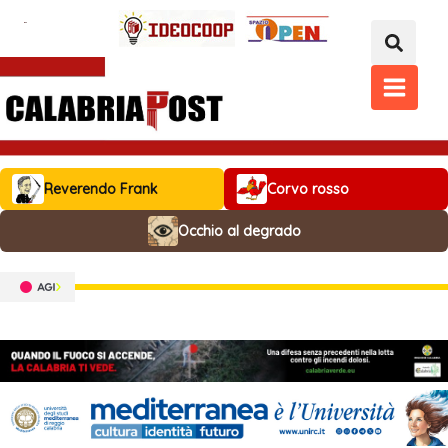
Vai
al
contenuto
MAIN
MENU
Reverendo Frank
Corvo rosso
Occhio al degrado