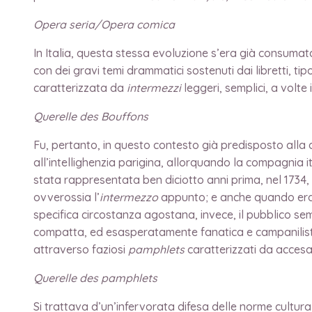
Opera seria/Opera comica
In Italia, questa stessa evoluzione s’era già consumata 
con dei gravi temi drammatici sostenuti dai libretti, ti
caratterizzata da
intermezzi
leggeri, semplici, a volte 
Querelle des Bouffons
Fu, pertanto, in questo contesto già predisposto alla di
all’intellighenzia parigina, allorquando la compagnia it
stata rappresentata ben diciotto anni prima, nel 1734,
ovverossia l’
intermezzo
appunto; e anche quando era s
specifica circostanza agostana, invece, il pubblico se
compatta, ed esasperatamente fanatica e campanilistica
attraverso faziosi
pamphlets
caratterizzati da accesa
Querelle des pamphlets
Si trattava d’un’infervorata difesa delle norme cultur