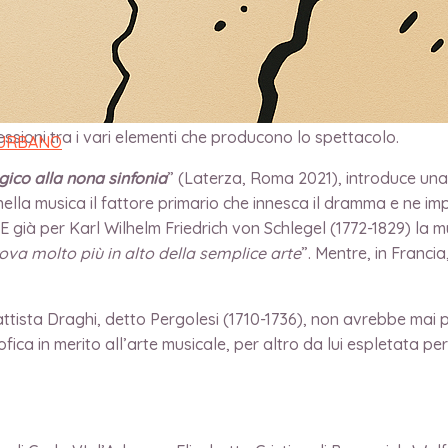
rsa?
 limiti della pittura e della poesia
” (1766), in cui si sostene
ne
» da rappresentare, dalla poesia che tale azione segue “n
r la scena,
Hamburgische Dramaturgie
(1767-69), discutendo
essioni tra i vari elementi che producono lo spettacolo.
 URBANO
gico alla nona sinfonia
” (Laterza, Roma 2021), introduce una
 nella musica il fattore primario che innesca il dramma e ne i
i. E già per Karl Wilhelm Friedrich von Schlegel (1772-1829) la 
trova molto più in alto della semplice arte
”. Mentre, in Franci
 Battista Draghi, detto Pergolesi (1710-1736), non avrebbe ma
fica in merito all’arte musicale, per altro da lui espletata pe