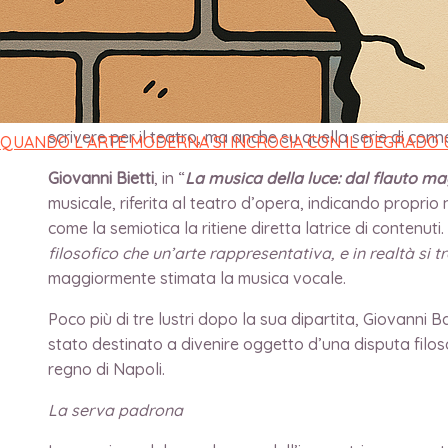
Cosa viene prima: la musica e poi le parole… o viceve
Subito dopo il saggio di estetica “
Laocoonte ovvero Dei
figurative, operanti «
solo un unico momento dell’azio
1781) propose una teoria sistematica della scrittura pe
scrivere per il teatro, ma anche su quella serie di conn
QUANDO L’ARTE MODERNA SI INCROCIA CON IL DEGRADO
Giovanni Bietti
, in “
La musica della luce: dal flauto ma
musicale, riferita al teatro d’opera, indicando proprio
come la semiotica la ritiene diretta latrice di contenut
filosofico che un’arte rappresentativa, e in realtà si 
maggiormente stimata la musica vocale.
Poco più di tre lustri dopo la sua dipartita, Giovanni
stato destinato a divenire oggetto d’una disputa filoso
regno di Napoli.
La serva padrona