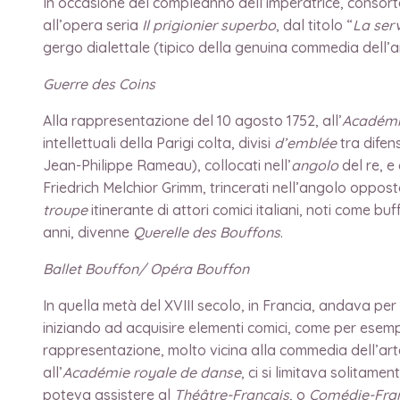
In occasione del compleanno dell’imperatrice, consort
all’opera seria
Il prigionier superbo
, dal titolo “
La ser
gergo dialettale (tipico della genuina commedia dell’ar
Guerre des Coins
Alla rappresentazione del 10 agosto 1752, all’
Académi
intellettuali della Parigi colta, divisi
d’emblée
tra difen
Jean-Philippe Rameau), collocati nell’
angolo
del re, e
Friedrich Melchior Grimm, trincerati nell’angolo opposto
troupe
itinerante di attori comici italiani, noti come buf
anni, divenne
Querelle des Bouffons
.
Ballet Bouffon/ Opéra Bouffon
In quella metà del XVIII secolo, in Francia, andava per
iniziando ad acquisire elementi comici, come per esem
rappresentazione, molto vicina alla commedia dell’arte 
all’
Académie royale de danse
, ci si limitava solitam
poteva assistere al
Théâtre-Français
, o
Comédie-Fra