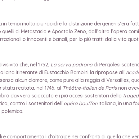
in tempi molto più rapidi e la distinzione dei generi s’era fatt
po quelli di Metastasio e Apostolo Zeno, dall’altro l’opera com
irrazionali o innocenti e banali, per lo più tratti dalla vita quot
visività che, nel 1752,
La serva padrona
di Pergolesi scatenò
aliana itinerante di Eustacchio Bambini la ripropose all’
Acadé
 senza alcun clamore, come pure alla reggia di Versailles, qua
tata recitata, nel 1746, al
Théâtre-Italien de Paris
non aveva
mbrò davvero scioccato e i più accesi sostenitori della
tragéd
, contro i sostenitori dell’
opéra bouffon
italiana, in una 
 polemica.
ali e comportamentali d’oltralpe nei confronti di quella che 