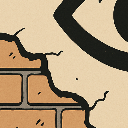
È MORTO MELO FRENI, VIVONO LE 
Antonio Marino
4 Agosto 2026
Cultura e Società
A casa Freni, a pochi passi dal lungomare di Terme 
CONTINUA A LEGGERE
Condividi:
LA MUSICA DEL
di
direttore
/
29 Luglio 2021