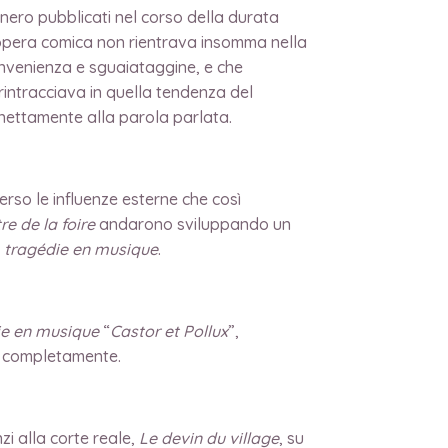
nero pubblicati nel corso della durata
 L’opera comica non rientrava insomma nella
onvenienza e sguaiataggine, e che
 rintracciava in quella tendenza del
 nettamente alla parola parlata.
erso le influenze esterne che così
re de la foire
andarono sviluppando un
a
tragédie en musique
.
ie en musique
“
Castor et Pollux
”,
go completamente.
zi alla corte reale,
Le devin du village
, su