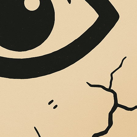
OPERE SUE
Vigliatore, sulle pareti giaccio istantanee,...
LA LUCE