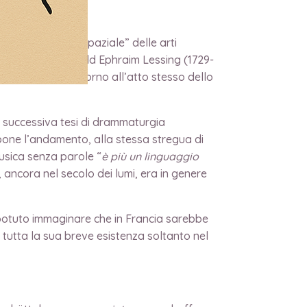
va la distinzione “spaziale” delle arti
el tempo”, Gotthold Ephraim Lessing (1729-
 non soltanto intorno all’atto stesso dello
 successiva tesi di drammaturgia
mpone l’andamento, alla stessa stregua di
musica senza parole “
è più un linguaggio
a, ancora nel secolo dei lumi, era in genere
i potuto immaginare che in Francia sarebbe
r tutta la sua breve esistenza soltanto nel