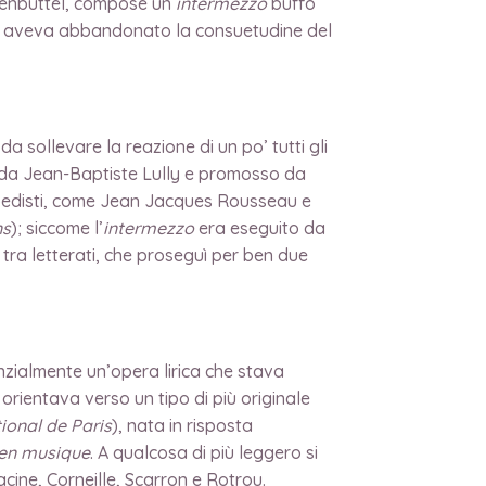
lfenbüttel, compose un
intermezzo
buffo
ale aveva abbandonato la consuetudine del
a sollevare la reazione di un po’ tutti gli
ato da Jean-Baptiste Lully e promosso da
clopedisti, come Jean Jacques Rousseau e
ns
); siccome l’
intermezzo
era eseguito da
o tra letterati, che proseguì per ben due
nzialmente un’opera lirica che stava
 orientava verso un tipo di più originale
ional de Paris
), nata in risposta
 en musique
. A qualcosa di più leggero si
acine, Corneille, Scarron e Rotrou.