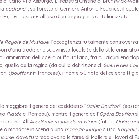
e di Carlo VI d’Asburgo, Elisabetta Cristina di Brunswick-Wo
va padrona
”, su libretto di Gennaro Antonio Federico, il qu
te), per passare all’uso d’un linguaggio più italianizzato.
e Royale de Musique
, l’accoglienza fu talmente controversa d
sori d’una tradizione sciovinista locale (e dello stile origin
 gli ammiratori dell’opera buffa italiana, fra cui alcuni enci
, quello della regina (da qui la definizione di
Guerre des Coi
foni (
bouffons
in francese), il nome più noto del celebre litigi
 la maggiore il genere del cosiddetto “
Ballet Bouffon
” (sosta
pio
Platée
di Rameau), mentre il genere dell’
Opéra
Bouffon
si
italiana. All’
Académie royale de musique
(futura
Opéra nat
ente a mandare in scena o una
tragédie lyrique
o una
tragédie
nçaise
, dove furoreggiavano le farse di Molière e i lavori di R