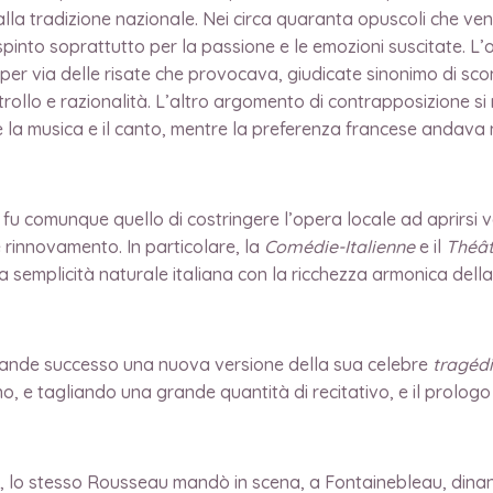
lla tradizione nazionale. Nei circa quaranta opuscoli che ven
respinto soprattutto per la passione e le emozioni suscitate.
 per via delle risate che provocava, giudicate sinonimo di sc
trollo e razionalità. L’altro argomento di contrapposizione si
e la musica e il canto, mentre la preferenza francese andava
a fu comunque quello di costringere l’opera locale ad aprirsi v
 rinnovamento. In particolare, la
Comédie-Italienne
e il
Théât
a semplicità naturale italiana con la ricchezza armonica dell
ande successo una nuova versione della sua celebre
tragéd
o, e tagliando una grande quantità di recitativo, e il prolo
52, lo stesso Rousseau mandò in scena, a Fontainebleau, dinan