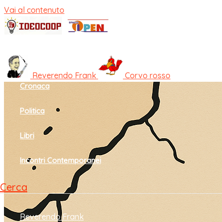
Vai al contenuto
Home
Cultura e società
Reverendo Frank
Corvo rosso
Cronaca
Politica
Libri
Incontri Contemporanei
Cerca
Reverendo Frank