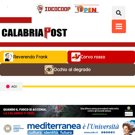
Vai
al
contenuto
MAIN
MENU
Reverendo Frank
Corvo rosso
Occhio al degrado