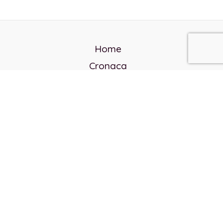
Home
Cronaca
Politica
Cultura e società
Corvo rosso
Reverendo Frank
Libri
Incontri Contemporanei
Chi siamo
Servizi
Privacy Policy