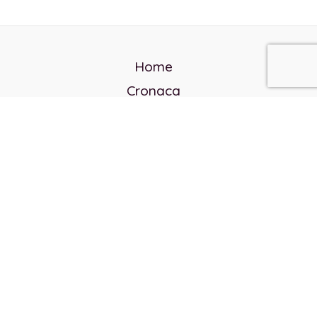
Home
Cronaca
Politica
Cultura e società
Corvo rosso
Reverendo Frank
Libri
Incontri Contemporanei
Chi siamo
Servizi
Privacy Policy