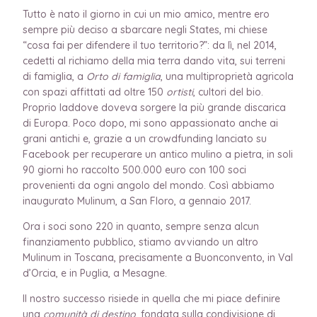
Tutto è nato il giorno in cui un mio amico, mentre ero
sempre più deciso a sbarcare negli States, mi chiese
“cosa fai per difendere il tuo territorio?”: da lì,
nel 2014,
cedetti al richiamo della mia terra dando vita, sui terreni
di famiglia, a
Orto di famiglia
, una multiproprietà agricola
con spazi affittati ad oltre 150
ortisti
, cultori del bio.
Proprio laddove doveva sorgere la più grande discarica
di Europa. Poco dopo, mi sono appassionato anche ai
grani antichi e,
grazie a un crowdfunding lanciato su
Facebook per recuperare un antico mulino a pietra, in soli
90 giorni ho raccolto 500.000 euro con 100 soci
provenienti da ogni angolo del mondo. Così abbiamo
inaugurato Mulinum, a San Floro, a gennaio 2017.
Ora i soci sono 220 in quanto, sempre senza alcun
finanziamento pubblico, stiamo avviando un altro
Mulinum in Toscana, precisamente a Buonconvento, in Val
d’Orcia, e in Puglia, a Mesagne.
Il nostro successo risiede in
quella che mi piace definire
una
comunità di destino
, fondata sulla condivisione di