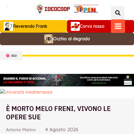
Vai
al
contenuto
Reverendo Frank
Corvo rosso
MAIN
Occhio al degrado
MENU
È MORTO MELO FRENI, VIVONO LE
OPERE SUE
4 Agosto 2026
Antonio Marino