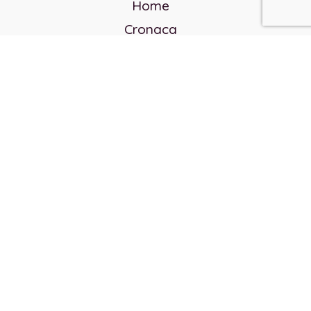
Home
Cronaca
Politica
Cultura e società
Corvo rosso
Reverendo Frank
Libri
Incontri Contemporanei
Chi siamo
Servizi
Privacy Policy
Contatti
Direttore responsabile: