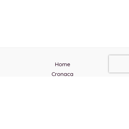
Home
Cronaca
Politica
Cultura e società
Corvo rosso
Reverendo Frank
Libri