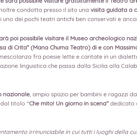
e sarà possibile visitare gratuitamente il Teatro G
inoltre condotta presso il sito una
visita guidata a 
 uno dei pochi teatri antichi ben conservati e ancor
sarà poi possibile visitare il Museo archeologico na
sa di Crita” (Mana Chuma Teatro) di e con Massimo B
scolanza fra poesie lette e cantate in un dialetto
azione linguistica che passa dalla Sicilia alla Cala
o nazionale
, ampio spazio per bambini e ragazzi dag
dal titolo “
Che mito! Un giorno in scena”
dedicato ai
mento irrinunciabile in cui tutti i luoghi della cu