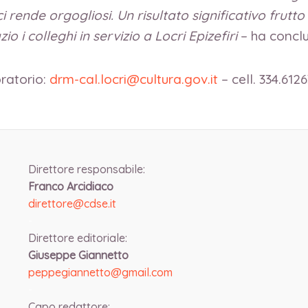
i rende orgogliosi. Un risultato significativo frutt
 i colleghi in servizio a Locri Epizefiri
– ha conclu
oratorio:
drm-cal.locri@cultura.gov.it
– cell. 334.612
Direttore responsabile:
Franco Arcidiaco
direttore@cdse.it
-
Direttore editoriale:
Giuseppe Giannetto
peppegiannetto@gmail.com
-
Capo redattore: