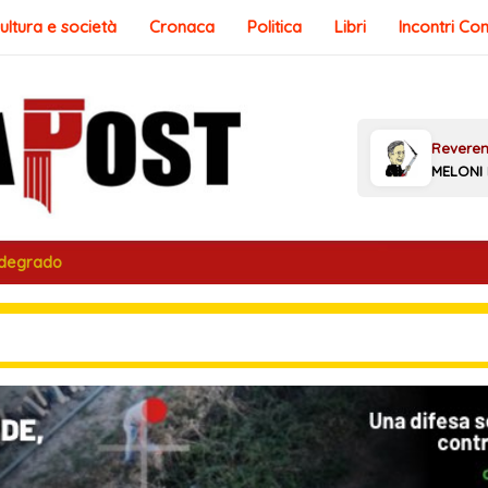
ultura e società
Cronaca
Politica
Libri
Incontri Co
 degrado