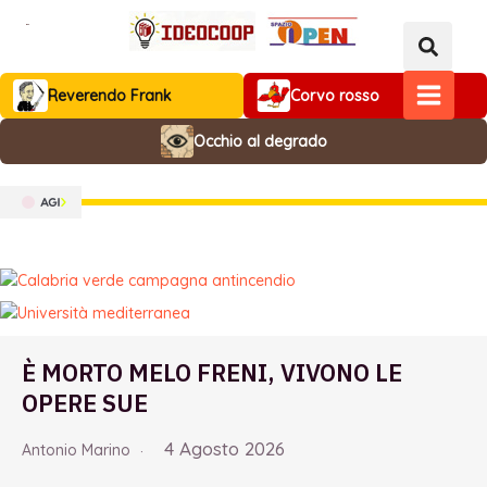
Vai
al
contenuto
Reverendo Frank
Corvo rosso
MAIN
Occhio al degrado
MENU
È MORTO MELO FRENI, VIVONO LE
OPERE SUE
4 Agosto 2026
Antonio Marino