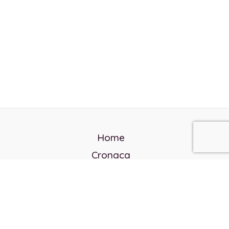
Home
Cronaca
Politica
Cultura e società
Corvo rosso
Reverendo Frank