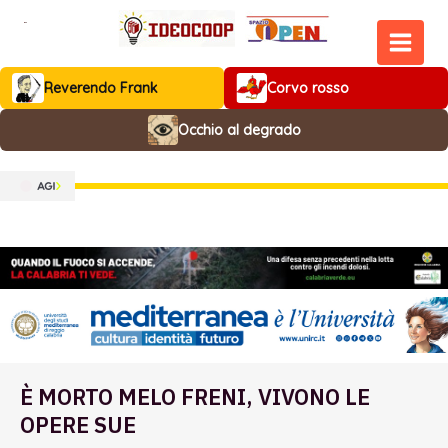
Vai
al
contenuto
MAIN
Reverendo Frank
Corvo rosso
MEN
Occhio al degrado
È MORTO MELO FRENI, VIVONO LE
OPERE SUE