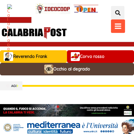
Vai
al
contenuto
MAIN
MENU
Reverendo Frank
Corvo rosso
Occhio al degrado