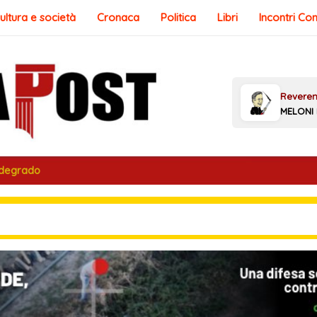
ultura e società
Cronaca
Politica
Libri
Incontri Co
 degrado