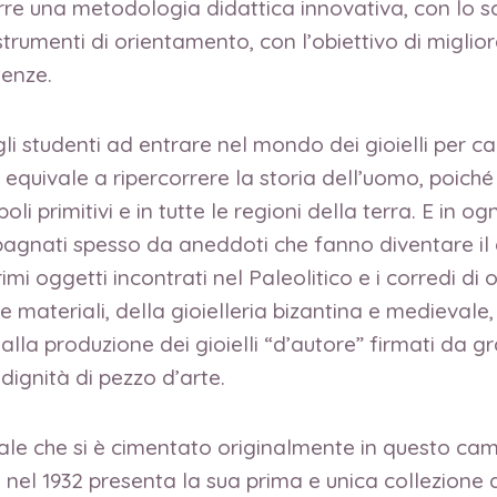
durre una metodologia didattica innovativa, con lo s
umenti di orientamento, con l’obiettivo di migliora
tenze.
i studenti ad entrare nel mondo dei gioielli per ca
li equivale a ripercorrere la storia dell’uomo, poich
li primitivi e in tutte le regioni della terra. E in ogn
agnati spesso da aneddoti che fanno diventare il g
 oggetti incontrati nel Paleolitico e i corredi di or
e materiali, della gioielleria bizantina e medieval
lla produzione dei gioielli “d’autore”
firmati da gr
dignità di pezzo d’arte.
nale che si è cimentato originalmente in questo cam
e nel 1932 presenta la sua prima e unica collezione 