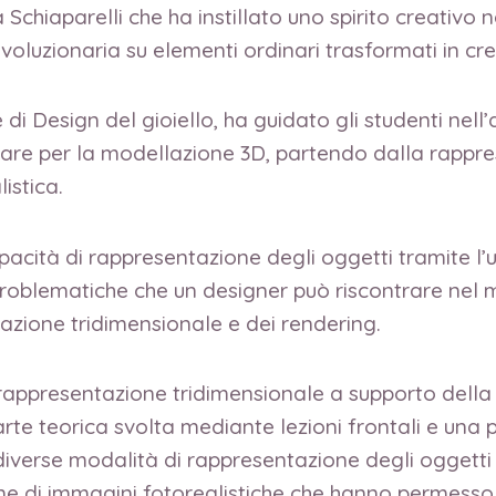
sa Schiaparelli che ha instillato uno spirito creativ
voluzionaria su elementi ordinari trasformati in cr
di Design del gioiello, ha guidato gli studenti nell’
tware per la modellazione 3D, partendo dalla rappr
istica.
pacità di rappresentazione degli oggetti tramite l’us
problematiche che un designer può riscontrare nel m
lazione tridimensionale e dei rendering.
rappresentazione tridimensionale a supporto della l
rte teorica svolta mediante lezioni frontali e una p
e diverse modalità di rappresentazione degli oggetti 
e di immagini fotorealistiche che hanno permesso d