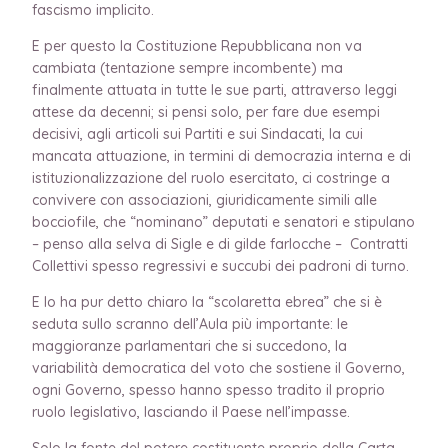
fascismo implicito.
E per questo la Costituzione Repubblicana non va
cambiata (tentazione sempre incombente) ma
finalmente attuata in tutte le sue parti, attraverso leggi
attese da decenni; si pensi solo, per fare due esempi
decisivi, agli articoli sui Partiti e sui Sindacati, la cui
mancata attuazione, in termini di democrazia interna e di
istituzionalizzazione del ruolo esercitato, ci costringe a
convivere con associazioni, giuridicamente simili alle
bocciofile, che “nominano” deputati e senatori e stipulano
– penso alla selva di Sigle e di gilde farlocche – Contratti
Collettivi spesso regressivi e succubi dei padroni di turno.
E lo ha pur detto chiaro la “scolaretta ebrea” che si è
seduta sullo scranno dell’Aula più importante: le
maggioranze parlamentari che si succedono, la
variabilità democratica del voto che sostiene il Governo,
ogni Governo, spesso hanno spesso tradito il proprio
ruolo legislativo, lasciando il Paese nell’impasse.
Solo la fonte del potere costituente proprio della Carta