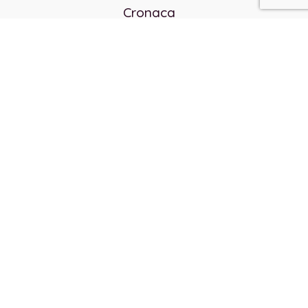
Cronaca
Politica
Cultura e società
Corvo rosso
Reverendo Frank
Libri
Incontri Contemporanei
Chi siamo
Servizi
Privacy Policy
Contatti
Direttore responsabile:
Franco Arcidiaco