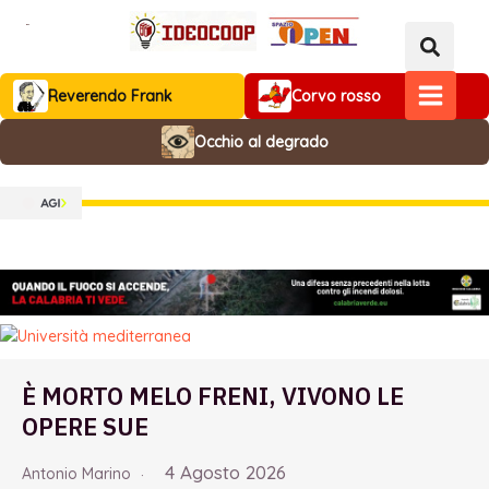
Vai
al
contenuto
Reverendo Frank
Corvo rosso
MAIN
Occhio al degrado
MENU
È MORTO MELO FRENI, VIVONO LE
OPERE SUE
4 Agosto 2026
Antonio Marino