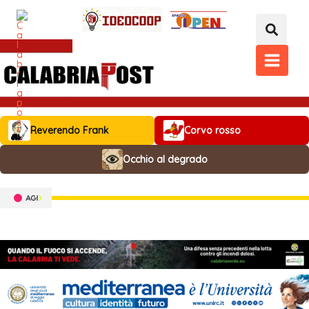
Vai
al
contenuto
MAIN
MENU
Reverendo Frank
Corvo rosso
Occhio al degrado