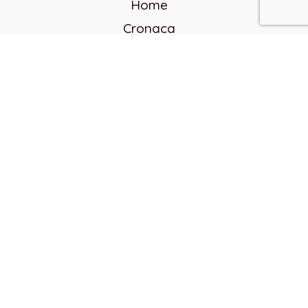
Home
Cronaca
Politica
Cultura e società
Corvo rosso
Reverendo Frank
Libri
Incontri Contemporanei
Chi siamo
Servizi
Privacy Policy
Contatti
Direttore responsabile: