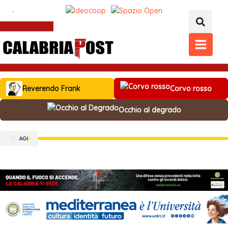
Vai
al
contenuto
MAIN
MENU
Reverendo Frank
Corvo rosso
Occhio al degrado