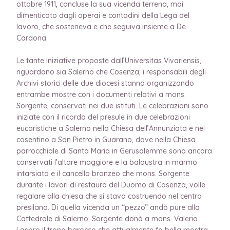
ottobre 1911, concluse la sua vicenda terrena, mai
dimenticato dagli operai e contadini della Lega del
lavoro, che sosteneva e che seguiva insieme a De
Cardona.
Le tante iniziative proposte dall’Universitas Vivariensis,
riguardano sia Salerno che Cosenza; i responsabili degli
Archivi storici delle due diocesi stanno organizzando
entrambe mostre con i documenti relativi a mons.
Sorgente, conservati nei due istituti. Le celebrazioni sono
iniziate con il ricordo del presule in due celebrazioni
eucaristiche a Salerno nella Chiesa dell’Annunziata e nel
cosentino a San Pietro in Guarano, dove nella Chiesa
parrocchiale di Santa Maria in Gerusalemme sono ancora
conservati l’altare maggiore e la balaustra in marmo
intarsiato e il cancello bronzeo che mons. Sorgente
durante i lavori di restauro del Duomo di Cosenza, volle
regalare alla chiesa che si stava costruendo nel centro
presilano. Di quella vicenda un “pezzo” andò pure alla
Cattedrale di Salerno; Sorgente donò a mons. Valerio
Laspro il trono barocco che attualmente fa bella mostra