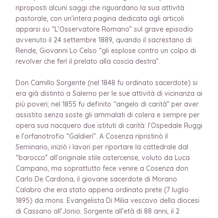
riproposti alcuni saggi che riguardano la sua attività
pastorale, con un’intera pagina dedicata agli articoli
apparsi su “L’Osservatore Romano” sul grave episodio
avvenuto il 24 settembre 1889, quando il sacrestano di
Rende, Giovanni Lo Celso “gli esplose contro un colpo di
revolver che ferì il prelato alla coscia destra”.
Don Camillo Sorgente (nel 1848 fu ordinato sacerdote) si
era già distinto a Salerno per le sue attività di vicinanza ai
più poveri; nel 1855 fu definito “angelo di carità” per aver
assistito senza soste gli ammalati di colera e sempre per
opera sua nacquero due istituti di carità: l’Ospedale Ruggi
e l’orfanotrofio “Galdieri”. A Cosenza ripristinò il
Seminario, iniziò i lavori per riportare la cattedrale dal
“barocco” all’originale stile cistercense, voluto da Luca
Campano, ma soprattutto fece venire a Cosenza don
Carlo De Cardona, il giovane sacerdote di Morano
Calabro che era stato appena ordinato prete (7 luglio
1895) da mons. Evangelista Di Milia vescovo della diocesi
di Cassano all’Jonio. Sorgente all’età di 88 anni, il 2