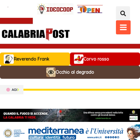
Vai
al
contenuto
MAIN
MENU
Reverendo Frank
Corvo rosso
Occhio al degrado