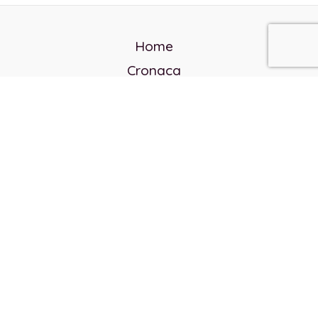
Home
Cronaca
Politica
Cultura e società
Corvo rosso
Reverendo Frank
Libri
Incontri Contemporanei
Chi siamo
Servizi
Privacy Policy
Contatti