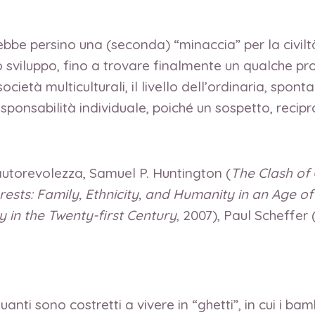
rebbe persino una (seconda) “minaccia” per la civilt
o sviluppo, fino a trovare finalmente un qualche pro
società multiculturali, il livello dell’ordinaria, sp
esponsabilità individuale, poiché un sospetto, recipr
utorevolezza, Samuel P. Huntington (
The Clash of 
rests: Family, Ethnicity, and Humanity in an Age o
 in the Twenty-first Century
, 2007), Paul Scheffer 
uanti sono costretti a vivere in “ghetti”, in cui i b