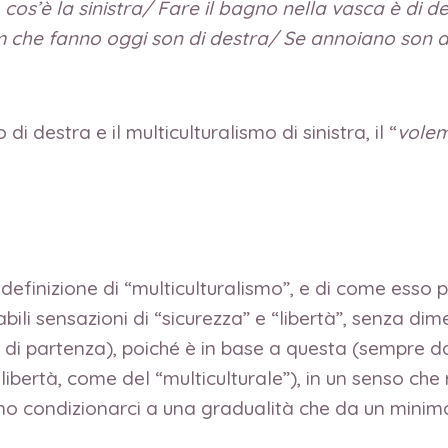
 cos’è la sinistra/ Fare il bagno nella vasca è di de
lm che fanno oggi son di destra/ Se annoiano son di 
i destra e il multiculturalismo di sinistra, il “
vole
efinizione di “multiculturalismo”, e di come esso po
tabili sensazioni di “sicurezza” e “libertà”, senza di
 o di partenza), poiché è in base a questa (sempre 
a, libertà, come del “multiculturale”), in un senso 
mmo condizionarci a una gradualità che da un mini