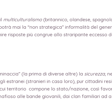
il
multiculturalismo
(britannico, olandese, spagnolo,
otrà mai la “non strategica” informalità del generico
nire risposte più congrue allo straripante eccesso 
“minaccia” (la prima di diverse altre) la
sicurezza
, n
agli estranei (stranieri in casa loro), pur cittadini r
l cui territorio compone lo stato/nazione, così fav
afioso alle bande giovanili, dai clan familiari ad a