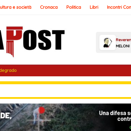
ultura e società
Cronaca
Politica
Libri
Incontri Co
 degrado