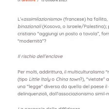
di
direttore
/
13 Ottobre 2023
L’«
assimilazionismo
» (francese) ha fallito, 
binazionali
(Kosovo, o Israele/Palestina); p
cristiano “aggiungi un posto a tavola”, for
“modernità”?
Il rischio dell’enclave
Per molti, addirittura, il multiculturalismo 
(tipo
Little Italy
o
China town
?), “vietate” 
una “legge” diversa da quella del paese i
delinquenziali, dall’associazionismo simil-m
La paranoia della diffidenza