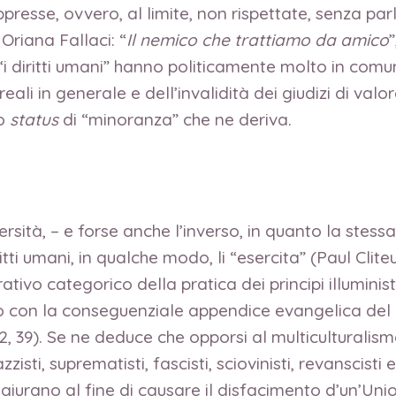
oppresse, ovvero, al limite, non rispettate, senza par
 Oriana Fallaci: “
Il nemico che trattiamo da amico
r “i diritti umani” hanno politicamente molto in com
ali in generale e dell’invalidità dei giudizi di valore
lo
status
di “minoranza” che ne deriva.
versità, – e forse anche l’inverso, in quanto la stes
ritti umani, in qualche modo, li “esercita” (Paul Clite
tivo categorico della pratica dei principi illuminis
rò con la conseguenziale appendice evangelica del 
2, 39). Se ne deduce che opporsi al multiculturalis
isti, suprematisti, fascisti, sciovinisti, revanscisti
ngiurano al fine di causare il disfacimento d’un’Uni