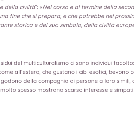
e della civiltà
”: «
Nel corso e al termine della secon
na fine che si prepara, e che potrebbe nei prossimi 
nte storica e del suo simbolo, della civiltà europ
assidui del multiculturalismo ci sono individui facol
a come all’estero, che gustano i cibi esotici, bevo
, e godono della compagnia di persone a loro simili, 
 molto spesso mostrano scarso interesse e simpatia