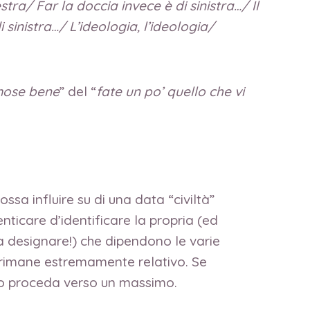
stra/ Far la doccia invece è di sinistra…/ Il
sinistra…/ L’ideologia, l’ideologia/
mose bene
” del “
fate un po’ quello che vi
ssa influire su di una data “civiltà”
menticare d’identificare la propria (ed
da designare!) che dipendono le varie
che rimane estremamente relativo. Se
mo proceda verso un massimo.