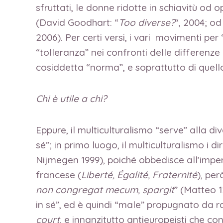
sfruttati, le donne ridotte in schiavitù od 
(David Goodhart: “
Too diverse?
“, 2004; od
2006). Per certi versi, i vari movimenti pe
“tolleranza” nei confronti delle differenze re
cosiddetta “norma”, e soprattutto di quel
Chi è utile a chi?
Eppure, il multiculturalismo “serve” alla di
sé”; in primo luogo, il multiculturalismo i di
Nijmegen 1999), poiché obbedisce all’impera
francese (
Liberté, Égalité, Fraternité
), pe
non
congregat mecum, spargit
” (Matteo 1
in sé”, ed è quindi “male” propugnato da razz
court
, e innanzitutto antieuropeisti che co