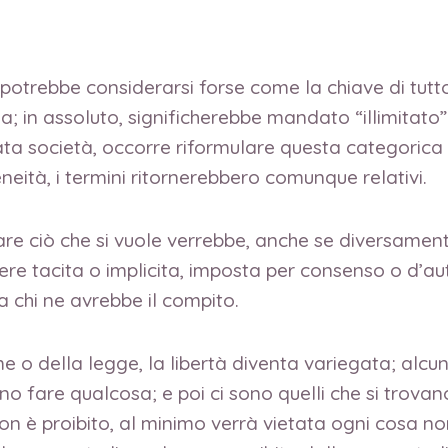
 potrebbe considerarsi forse come la chiave di tutto 
a; in assoluto, significherebbe mandato “illimitato”
inata società, occorre riformulare questa categorica
ità, i termini ritornerebbero comunque relativi.
 fare ciò che si vuole verrebbe, anche se diversament
ere tacita o implicita, imposta per consenso o d’au
 chi ne avrebbe il compito.
me o della legge, la libertà diventa variegata; alc
o fare qualcosa; e poi ci sono quelli che si trovano
n è proibito, al minimo verrà vietata ogni cosa non 