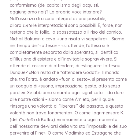
conformismo (del capitalismo degli acquisti,
aggiungiamo noi)? La propria voce interiore?
Nell’assenza di alcuna interpretazione possibile,
allora
tutte
le interpretazioni sono possibili. E, forse, non
restano che la follia, la spossatezza o il riso del comico.
Michail Bakunin diceva: «una risata vi seppellirà»… Siamo
nel tempo dell’«attesa» – «si attende; l’attesa si è
completamente separata dalla speranza, si identifica
all’illusione di esistere e all’inevitabile sopravvivere. Si
attende di cessare di attendere, di estinguere l’attesa».
Dunque? «Non resta che “attendere Godot”». Il mondo
che, tra l’altro, è andato «fuori di sesto», si presenta come
un coagulo di «suono, imprecazione, gesto, atto senza
parole». Se abbiamo smarrito ogni significato – da dare
alle nostre azioni – siamo come Amleto, per il quale
«insorge una volontà di “liberarsi” del passato, e questa
volontà non trova fonamento». O come l’agrimensore K.
(del
Castello
di Kafka): «immanente a ogni momento
dell’incessante de-viarsi della vita sta l’impossibile del suo
pervenire al Fine». O come Vladimiro ed Estragone che