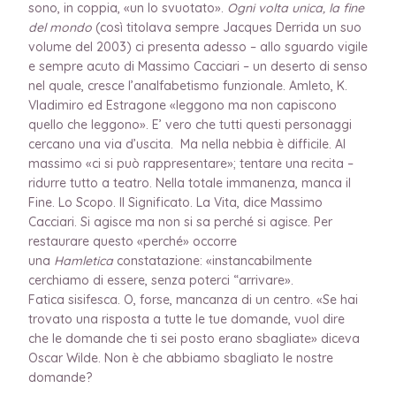
sono, in coppia, «un Io svuotato».
Ogni volta unica, la fine
del mondo
(così titolava sempre Jacques Derrida un suo
volume del 2003) ci presenta adesso – allo sguardo vigile
e sempre acuto di Massimo Cacciari – un deserto di senso
nel quale, cresce l’analfabetismo funzionale. Amleto, K.
Vladimiro ed Estragone «leggono ma non capiscono
quello che leggono». E’ vero che tutti questi personaggi
cercano una via d’uscita. Ma nella nebbia è difficile. Al
massimo «ci si può rappresentare»; tentare una recita –
ridurre tutto a teatro. Nella totale immanenza, manca il
Fine. Lo Scopo. Il Significato. La Vita, dice Massimo
Cacciari. Si agisce ma non si sa perché si agisce. Per
restaurare questo «perché» occorre
una
Hamletica
constatazione: «instancabilmente
cerchiamo di essere, senza poterci “arrivare».
Fatica sisifesca. O, forse, mancanza di un centro. «Se hai
trovato una risposta a tutte le tue domande, vuol dire
che le domande che ti sei posto erano sbagliate» diceva
Oscar Wilde. Non è che abbiamo sbagliato le nostre
domande?