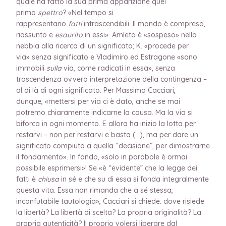
quale ha fatto la sua prima apparizione quel
primo
spettro
? «Nel tempo si
rappresentano
fatti
intrascendibili. Il mondo è compreso,
riassunto e
esaurito
in essi». Amleto è «sospeso» nella
nebbia alla ricerca di un significato; K. «procede per
via» senza significato e Vladimiro ed Estragone «sono
immobili
sulla
via, come radicati in essa», senza
trascendenza ovvero interpretazione della contingenza –
al di là di ogni significato. Per Massimo Cacciari,
dunque, «mettersi per via ci è dato, anche se mai
potremo chiaramente indicarne la causa. Ma la via si
biforca in ogni momento. E allora ha inizio la lotta per
restarvi – non per restarvi e basta (…), ma per dare un
significato compiuto a quella “decisione”, per dimostrarne
il fondamento». In fondo, «solo in parabole è ormai
possibile esprimersi»! Se «è “evidente” che la legge dei
fatti è
chiusa
in sé e che su di essa si fonda integralmente
questa vita. Essa non rimanda che a sé stessa,
inconfutabile tautologia», Cacciari si chiede: dove risiede
la libertà? La libertà di scelta? La propria originalità? La
propria autenticità? Il proprio volersi liberare dal