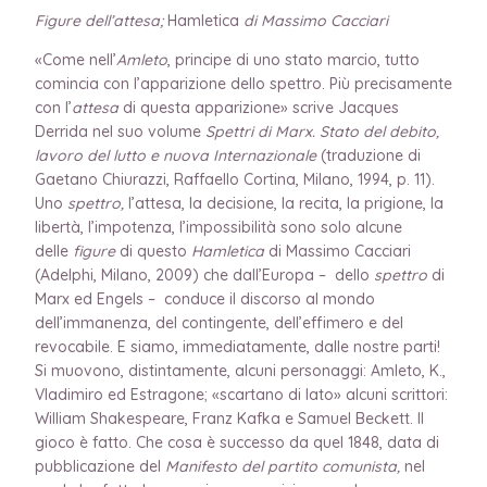
Figure dell’attesa;
Hamletica
di Massimo Cacciari
«Come nell’
Amleto
, principe di uno stato marcio, tutto
comincia con l’apparizione dello spettro. Più precisamente
con l’
attesa
di questa apparizione» scrive Jacques
Derrida nel suo volume
Spettri di Marx. Stato del debito,
lavoro del lutto e nuova Internazionale
(traduzione di
Gaetano Chiurazzi, Raffaello Cortina, Milano, 1994, p. 11).
Uno
spettro,
l’attesa, la decisione, la recita, la prigione, la
libertà, l’impotenza, l’impossibilità sono solo alcune
delle
figure
di questo
Hamletica
di Massimo Cacciari
(Adelphi, Milano, 2009) che dall’Europa – dello
spettro
di
Marx ed Engels – conduce il discorso al mondo
dell’immanenza, del contingente, dell’effimero e del
revocabile. E siamo, immediatamente, dalle nostre parti!
Si muovono, distintamente, alcuni personaggi: Amleto, K.,
Vladimiro ed Estragone; «scartano di lato» alcuni scrittori:
William Shakespeare, Franz Kafka e Samuel Beckett. Il
gioco è fatto. Che cosa è successo da quel 1848, data di
pubblicazione del
Manifesto del partito comunista,
nel