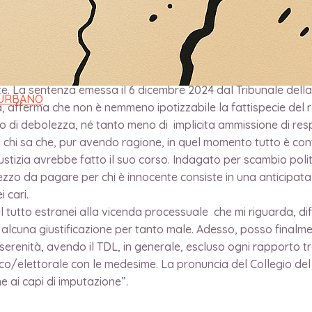
e. La sentenza emessa il 6 dicembre 2024 dal Tribunale della
 URBANO
ia, afferma che non è nemmeno ipotizzabile la fattispecie del
 segno di debolezza, né tanto meno di implicita ammissione di
 chi sa che, pur avendo ragione, in quel momento tutto è con
tizia avrebbe fatto il suo corso. Indagato per scambio polit
rezzo da pagare per chi è innocente consiste in una anticip
i cari.
l tutto estranei alla vicenda processuale che mi riguarda, diff
alcuna giustificazione per tanto male. Adesso, posso finalmen
serenità, avendo il TDL, in generale, escluso ogni rapporto tr
ico/elettorale con le medesime. La pronuncia del Collegio del
ne ai capi di imputazione”.