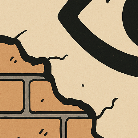
È MORTO MELO FRENI, VIVONO LE 
Antonio Marino
4 Agosto 2026
Cultura e Società
A casa Freni, a pochi passi dal lungomare di Terme 
CONTINUA A LEGGERE
Condividi:
NERI (FDL): “L
CHE NON E’ IPO