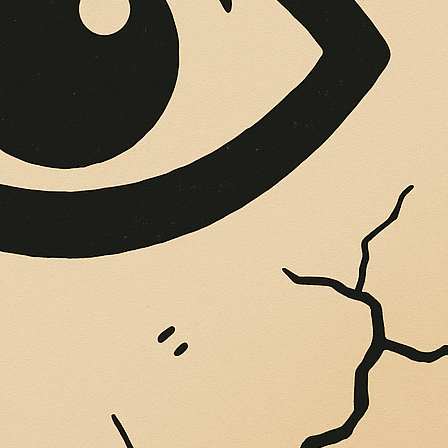
OPERE SUE
Vigliatore, sulle pareti giaccio istantanee,...
A SENTENZA DEL T
TIZZABILE LA FAT