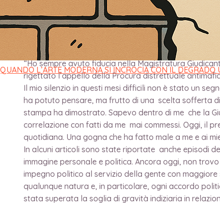
DEL REATO”
di
direttore
/
8 Dicembre 2024
“Ho sempre avuto fiducia nella Magistratura Giudicant
QUANDO L’ARTE MODERNA SI INCROCIA CON IL DEGRADO
rigettato l’appello della Procura distrettuale antimaf
Il mio silenzio in questi mesi difficili non è stato un
ha potuto pensare, ma frutto di una scelta sofferta di
stampa ha dimostrato. Sapevo dentro di me che la Gius
correlazione con fatti da me mai commessi. Oggi, il p
quotidiana. Una gogna che ha fatto male a me e ai mie
In alcuni articoli sono state riportate anche episodi de
immagine personale e politica. Ancora oggi, non trovo 
impegno politico al servizio della gente con maggiore 
qualunque natura e, in particolare, ogni accordo polit
stata superata la soglia di gravità indiziaria in relazio