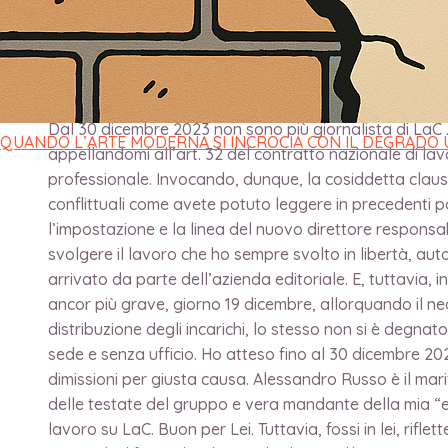
FUORI”
di
direttore
/
3 Gennaio 2024
Dal 30 dicembre 2023 non sono più giornalista di LaC .
QUANDO L’ARTE MODERNA SI INCROCIA CON IL DEGRADO
appellandomi all’art. 32 del contratto nazionale di lav
professionale. Invocando, dunque, la cosiddetta clau
conflittuali come avete potuto leggere in precedenti p
l’impostazione e la linea del nuovo direttore responsabi
svolgere il lavoro che ho sempre svolto in libertà, aut
arrivato da parte dell’azienda editoriale. E, tuttavia
ancor più grave, giorno 19 dicembre, allorquando il neod
distribuzione degli incarichi, lo stesso non si è degn
sede e senza ufficio. Ho atteso fino al 30 dicembre 2
dimissioni per giusta causa. Alessandro Russo è il ma
delle testate del gruppo e vera mandante della mia “
lavoro su LaC. Buon per Lei. Tuttavia, fossi in lei, rif