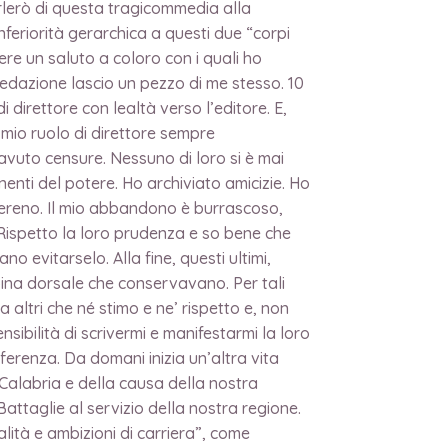
arlerò di questa tragicommedia alla
nferiorità gerarchica a questi due “corpi
ere un saluto a coloro con i quali ho
redazione lascio un pezzo di me stesso. 10
i direttore con lealtà verso l’editore. E,
l mio ruolo di direttore sempre
 avuto censure. Nessuno di loro si è mai
enti del potere. Ho archiviato amicizie. Ho
 sereno. Il mio abbandono è burrascoso,
 Rispetto la loro prudenza e so bene che
o evitarselo. Alla fine, questi ultimi,
pina dorsale che conservavano. Per tali
 altri che né stimo e ne’ rispetto e, non
sibilità di scrivermi e manifestarmi la loro
ifferenza. Da domani inizia un’altra vita
 Calabria e della causa della nostra
attaglie al servizio della nostra regione.
ità e ambizioni di carriera”, come