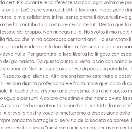
i da certi Pm durante le conferenze stampa, ogni volta che p
storia di LaC e che sono costretti a lavorare in posizione di i
tta la mia solidarietà. Infine, sento anche il dovere di rivolg
a che ho contribuito a costruire nei contenuti. Dentro quella 
 testate del gruppo. Non rinnego nulla. Ho svolto il mio ruolo d
lla fiducia che mi ha accordato per tanti anni. Ho esercitato i
 la loro indipendenza e la loro libertà. Nessuno di loro ha mai
vo nulla. Per garantire la loro libertà ho litigato con espon
tà del giornalista. Da questo punto di vista lascio con animo
ro solidarietà. Non mi aspettavo prese di posizioni pubbliche.
. Rispetto quel silenzio. Altri ancora hanno esternato e potevan
ro residua dignità professionale e frantumare quel poco di s
e. In quella chat vi sono tanti che stimo, altri che rispetto ma
 uguale per tutti. A coloro che stimo e che hanno avuto la sen
e. A coloro che hanno ritenuto di non farlo, va tutta la mia ind
o. A breve la nostra voce la rimetteremo a disposizione della
empre condotto battaglie al servizio della società calabrese. B
nterpretato questo “mestiere come vetrina, per avere central