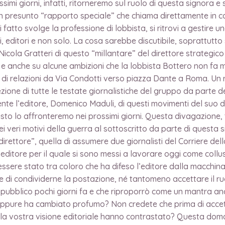
ossimi giorni, infatti, ritorneremo sul ruolo di questa signora 
n presunto “rapporto speciale” che chiama direttamente in ca
 fatto svolge la professione di lobbista, si ritrovi a gestire
 editori e non solo. La cosa sarebbe discutibile, soprattutto
. Nicola Gratteri di questo “millantare” del direttore strate
 e anche su alcune ambizioni che la lobbista Bottero non fa mi
 di relazioni da Via Condotti verso piazza Dante a Roma. Un r
rezione di tutte le testate giornalistiche del gruppo da parte
ente l’editore, Domenico Maduli, di questi movimenti del suo di
 resto lo affronteremo nei prossimi giorni. Questa divagazione
dei veri motivi della guerra al sottoscritto da parte di questa 
irettore”, quella di assumere due giornalisti del Corriere del
l’editore per il quale si sono messi a lavorare oggi come coll
 essere stato tra coloro che ha difeso l’editore dalla macchi
te di condividerne la postazione, né tantomeno accettare il ruo
pubblico pochi giorni fa e che riproporrò come un mantra anch
 oppure ha cambiato profumo? Non credete che prima di accet
, la vostra visione editoriale hanno contrastato? Questa dom