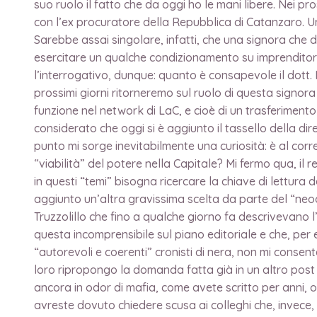
suo ruolo il fatto che da oggi ho le mani libere. Nei pr
con l’ex procuratore della Repubblica di Catanzaro. U
Sarebbe assai singolare, infatti, che una signora che di
esercitare un qualche condizionamento su imprenditori,
l’interrogativo, dunque: quanto è consapevole il dott
prossimi giorni ritorneremo sul ruolo di questa signora
funzione nel network di LaC, e cioè di un trasferimento
considerato che oggi si è aggiunto il tassello della di
punto mi sorge inevitabilmente una curiosità: è al corr
“viabilità” del potere nella Capitale? Mi fermo qua, il
in questi “temi” bisogna ricercare la chiave di lettura 
aggiunto un’altra gravissima scelta da parte del “neod
Truzzolillo che fino a qualche giorno fa descrivevano 
questa incomprensibile sul piano editoriale e che, per
“autorevoli e coerenti” cronisti di nera, non mi consen
loro ripropongo la domanda fatta già in un altro post 
ancora in odor di mafia, come avete scritto per anni,
avreste dovuto chiedere scusa ai colleghi che, invece