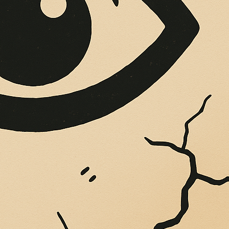
OPERE SUE
Vigliatore, sulle pareti giaccio istantanee,...
: “IL MIO ADDIO 
ADO VIA E CHI M