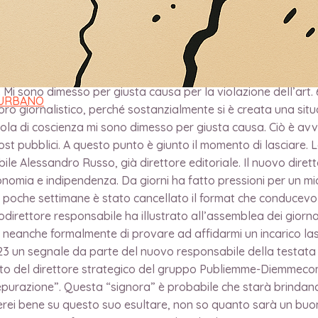
 Mi sono dimesso per giusta causa per la violazione dell’art. 
 URBANO
oro giornalistico, perché sostanzialmente si è creata una situ
sola di coscienza mi sono dimesso per giusta causa. Ciò è a
ost pubblici. A questo punto è giunto il momento di lasciare.
le Alessandro Russo, già direttore editoriale. Il nuovo diretto
onomia e indipendenza. Da giorni ha fatto pressioni per un mio
, in poche settimane è stato cancellato il format che conduce
irettore responsabile ha illustrato all’assemblea dei giornali
ato neanche formalmente di provare ad affidarmi un incarico l
023 un segnale da parte del nuovo responsabile della testata 
rito del direttore strategico del gruppo Publiemme-Diemmeco
epurazione”. Questa “signora” è probabile che starà brindand
letterei bene su questo suo esultare, non so quanto sarà un buo