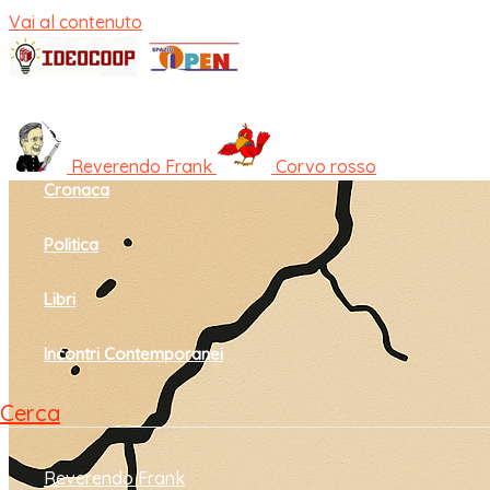
Vai al contenuto
Home
Cultura e società
Reverendo Frank
Corvo rosso
Cronaca
Politica
Libri
Incontri Contemporanei
Cerca
Reverendo Frank