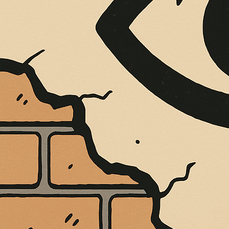
È MORTO MELO FRENI, VIVONO LE 
Antonio Marino
4 Agosto 2026
Cultura e Società
A casa Freni, a pochi passi dal lungomare di Terme 
CONTINUA A LEGGERE
Condividi:
PASQUALE MOTTA
“ECCO PERCHÉ V