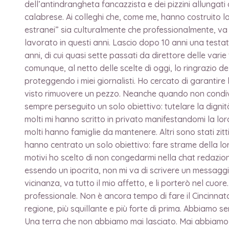
dell’antindrangheta fancazzista e dei pizzini allungat
calabrese. Ai colleghi che, come me, hanno costruito la 
estranei” sia culturalmente che professionalmente, va tu
lavorato in questi anni. Lascio dopo 10 anni una testat
anni, di cui quasi sette passati da direttore delle varie
comunque, al netto delle scelte di oggi, lo ringrazio de
proteggendo i miei giornalisti. Ho cercato di garantire
visto rimuovere un pezzo. Neanche quando non condivide
sempre perseguito un solo obiettivo: tutelare la digni
molti mi hanno scritto in privato manifestandomi la lo
molti hanno famiglie da mantenere. Altri sono stati zitti
hanno centrato un solo obiettivo: fare strame della lo
motivi ho scelto di non congedarmi nella chat redazional
essendo un ipocrita, non mi va di scrivere un messaggio
vicinanza, va tutto il mio affetto, e li porterò nel cuor
professionale. Non è ancora tempo di fare il Cincinnat
regione, più squillante e più forte di prima. Abbiamo s
Una terra che non abbiamo mai lasciato. Mai abbiamo i