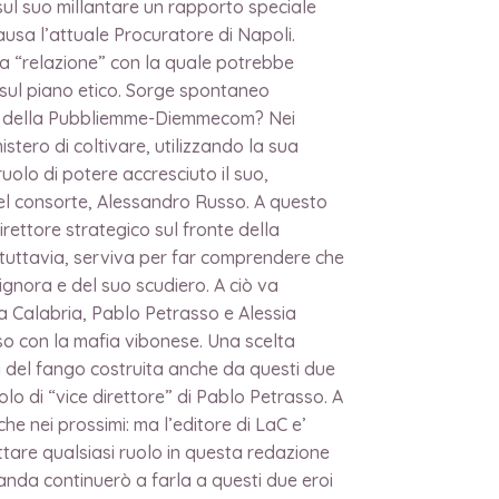
e sul suo millantare un rapporto speciale
usa l’attuale Procuratore di Napoli.
 una “relazione” con la quale potrebbe
 sul piano etico. Sorge spontaneo
gico della Pubbliemme-Diemmecom? Nei
stero di coltivare, utilizzando la sua
uolo di potere accresciuto il suo,
 del consorte, Alessandro Russo. A questo
rettore strategico sul fronte della
, tuttavia, serviva per far comprendere che
signora e del suo scudiero. A ciò va
la Calabria, Pablo Petrasso e Alessia
uso con la mafia vibonese. Una scelta
na del fango costruita anche da questi due
lo di “vice direttore” di Pablo Petrasso. A
e nei prossimi: ma l’editore di LaC e’
tare qualsiasi ruolo in questa redazione
anda continuerò a farla a questi due eroi