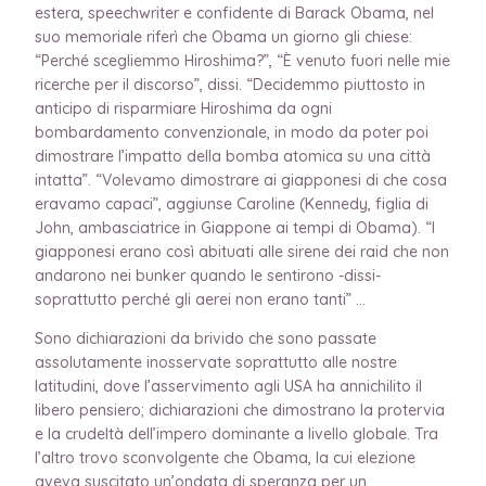
estera, speechwriter e confidente di Barack Obama, nel
suo memoriale riferì che Obama un giorno gli chiese:
“Perché scegliemmo Hiroshima?”, “È venuto fuori nelle mie
ricerche per il discorso”, dissi. “Decidemmo piuttosto in
anticipo di risparmiare Hiroshima da ogni
bombardamento convenzionale, in modo da poter poi
dimostrare l’impatto della bomba atomica su una città
intatta”. “Volevamo dimostrare ai giapponesi di che cosa
eravamo capaci”, aggiunse Caroline (Kennedy, figlia di
John, ambasciatrice in Giappone ai tempi di Obama). “I
giapponesi erano così abituati alle sirene dei raid che non
andarono nei bunker quando le sentirono -dissi-
soprattutto perché gli aerei non erano tanti” …
Sono dichiarazioni da brivido che sono passate
assolutamente inosservate soprattutto alle nostre
latitudini, dove l’asservimento agli USA ha annichilito il
libero pensiero; dichiarazioni che dimostrano la protervia
e la crudeltà dell’impero dominante a livello globale. Tra
l’altro trovo sconvolgente che Obama, la cui elezione
aveva suscitato un’ondata di speranza per un