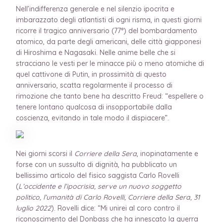
Nell’indifferenza generale e nel silenzio ipocrita e
imbarazzato degli atlantisti di ogni risma, in questi giorni
ricorre il tragico anniversario (77°) del bombardamento
atomico, da parte degli americani, delle città giapponesi
di Hiroshima e Nagasaki. Nelle anime belle che si
stracciano le vesti per le minacce più o meno atomiche di
quel cattivone di Putin, in prossimità di questo
anniversario, scatta regolarmente il processo di
rimozione che tanto bene ha descritto Freud: “espellere o
tenere lontano qualcosa di insopportabile dalla
coscienza, evitando in tale modo il dispiacere”.
Nei giorni scorsi il
Corriere della Sera
, inopinatamente e
forse con un sussulto di dignità, ha pubblicato un
bellissimo articolo del fisico saggista Carlo Rovelli
(
L’occidente e l’ipocrisia, serve un nuovo soggetto
politico, l’umanità di Carlo Rovelli, Corriere della Sera, 31
luglio 2022
). Rovelli dice: “Mi unirei al coro contro il
riconoscimento del Donbass che ha innescato la guerra