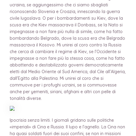
ucraina, se aggiungessimo che ci siamo sbagliati
riconoscendo Slovenia e Croazia, innescando la guerra
civile Iugoslava. O per i bombardamenti su Kiev, dove la
scusa era che Kiev massacrava il Donbass, se la Nato si
impegnasse a non fare più nulla di simile, come ha fatto
bombardando Belgrado, dove la scusa era che Belgrado
massacrava il Kosovo. Mi unirei al coro contro la Russia
che cerca di cambiare il regime di Kiev, se l’Occidente si
impegnasse a non fare più la stessa cosa, come ha fatto
abbattendo e destabilizzato governi democraticamente
eletti dal Medio Oriente al Sud America, dal Cile all’Algeria,
dall’Egitto alla Palestina. Mi unirei al coro che si
commuove per i profughi ucraini, se si commuovesse
anche per yemeniti, siriani, afghani e altri con pelle di
tonalità diverse.
Ipocrisia senza limiti. I giornali gridano sulle politiche
«imperiali» di Cina e Russia. Il lupo e l’agnello. La Cina non
ha quasi soldati fuori dei suoi confini, se non in missioni