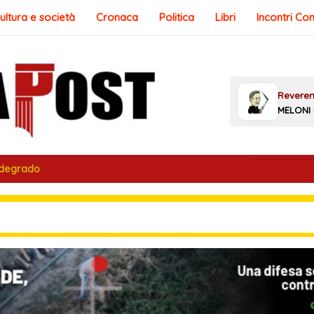
ultura e società
Cronaca
Politica
Libri
Incontri Co
 degrado