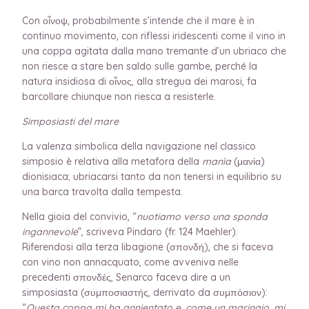
Con οἶνοψ, probabilmente s’intende che il mare è in
continuo movimento, con riflessi iridescenti come il vino in
una coppa agitata dalla mano tremante d’un ubriaco che
non riesce a stare ben saldo sulle gambe, perché la
natura insidiosa di οἶνος, alla stregua dei marosi, fa
barcollare chiunque non riesca a resisterle.
Simposiasti del mare
La valenza simbolica della navigazione nel classico
simposio è relativa alla metafora della
manìa
(μανία)
dionisiaca; ubriacarsi tanto da non tenersi in equilibrio su
una barca travolta dalla tempesta.
Nella gioia del convivio, “
nuotiamo verso una sponda
ingannevole
”, scriveva Pindaro (fr. 124 Maehler).
Riferendosi alla terza libagione (σπονδή), che si faceva
con vino non annacquato, come avveniva nelle
precedenti σπονδές, Senarco faceva dire a un
simposiasta (συμποσιαστής, derrivato da συμπόσιον):
“
Questa coppa mi ha annientato e, come un marinaio, mi