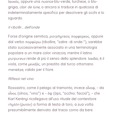
λευκός, oppure una
nuance
blu-verde, turchese, o blu-
grigia
, clair de lune
, o ancora si traduce in qualcosa di
indeterminatamente specifico per descrivere gli occhi e lo
sguardo.
Il ribollir… dell’onde
Forse d’origine semitica,
porphyreos
, πορφύρεος, oppure
dal verbo πορφύρω (ribollire, “salire -di onde-“), sarebbe
stato successivamente associato in una terminologia
popolare a un mare color vinaccia, mentre il latino
purpureus
rende di più il senso dello splendore. Ιοειδές è il
viola, come μενεξές, un prestito dal turco ottomano
menekşe
, valido per il fiore.
Riflessi nel vino
Rossastro, come il pelago al tramonto, invece οἶνοψ, – da
οἶνος (oînos, “vino”) e – ὄψ (óps, “occhio; faccia”), – che
Karl Kerényi ricollegava all’uso rituale del contenitore
rhytón
(ῥυτόν) a forma di testa di toro, a sua volta
presumibilmente derivato dal tracio corno da bere.