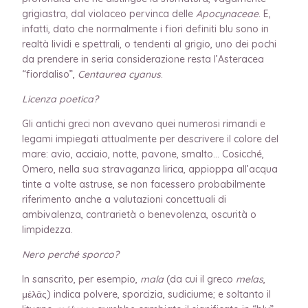
grigiastra, dal violaceo pervinca delle
Apocynaceae
. E,
infatti, dato che normalmente i fiori definiti blu sono in
realtà lividi e spettrali, o tendenti al grigio, uno dei pochi
da prendere in seria considerazione resta l’Asteracea
“fiordaliso”,
Centaurea cyanus
.
Licenza poetica?
Gli antichi greci non avevano quei numerosi rimandi e
legami impiegati attualmente per descrivere il colore del
mare: avio, acciaio, notte, pavone, smalto… Cosicché,
Omero, nella sua stravaganza lirica, appioppa all’acqua
tinte a volte astruse, se non facessero probabilmente
riferimento anche a valutazioni concettuali di
ambivalenza, contrarietà o benevolenza, oscurità o
limpidezza.
Nero perché sporco?
In sanscrito, per esempio,
mala
(da cui il greco
melas
,
μέλᾱς) indica polvere, sporcizia, sudiciume; e soltanto il