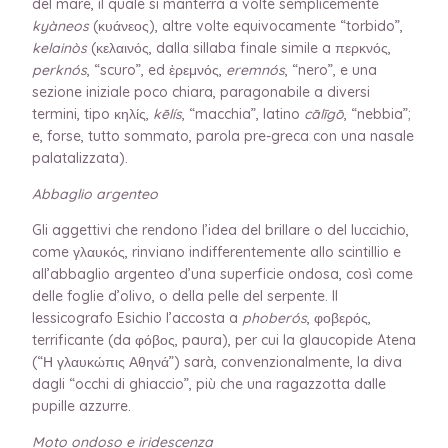
del mare, il quale si manterrà a volte semplicemente
kyàneos
(κυάνεος), altre volte equivocamente “torbido”,
kelainòs
(κελαινός, dalla sillaba finale simile a περκνός,
perknós
, “scuro”, ed ἐρεμνός,
eremnós
, “nero”, e una
sezione iniziale poco chiara, paragonabile a diversi
termini, tipo κηλίς,
kēlís
, “macchia”, latino
cālīgō
, “nebbia”;
e, forse, tutto sommato, parola pre-greca con una nasale
palatalizzata).
Abbaglio argenteo
Gli aggettivi che rendono l’idea del brillare o del luccichio,
come γλαυκός, rinviano indifferentemente allo scintillio e
all’abbaglio argenteo d’una superficie ondosa, così come
delle foglie d’olivo, o della pelle del serpente. Il
lessicografo Esichio l’accosta a
phoberós
, φοβερός,
terrificante (da φόβος, paura), per cui la glaucopide Atena
(“Η γλαυκώπις Αθηνά”) sarà, convenzionalmente, la diva
dagli “occhi di ghiaccio”, più che una ragazzotta dalle
pupille azzurre.
Moto ondoso e iridescenza