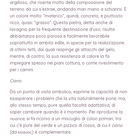
argilloso, che risente molto della composizione del
terreno da cui s’estrae, andando man mano a schiarirsi. È
un colore molto “materico”, quindi, concreto, e piuttosto
ricco, quasi “grasso”. Questa pietra, detta anche di
lavagna, per la frequente destinazione d’uso, risulta
abbastanza poco porosa e facilmente lavorabile
soprattutto in ambito edile, in specie per la realizzazione
di ottimi tetti, dai quali respinge gli attacchi del gelo,
mentre, di contro, la sua resistenza al calore la fa
impiegare spesso nei piani cottura, o come rivestimento
per i camini.
Ciano
Da un punto di vista simbolico, esprime la capacità di non
esasperare i problemi che la vita naturalmente pone; ma,
allo stesso tempo, pure quella facoltà adattativa, di
saper cambiare quando è il momento. Per riprodurne la
nuance
, si fa ricorso a un miscuglio di colori primari, tra
cui c’è pure del verde e un pizzico di rosso, di cui il
ciano
(da κύανος) è complementare.