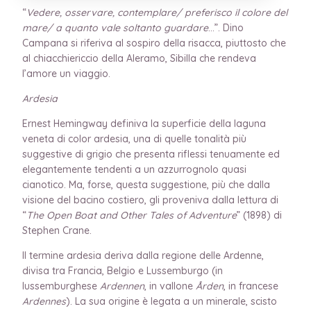
“
Vedere, osservare, contemplare/ preferisco il colore del
mare/ a quanto vale soltanto guardare
…”. Dino
Campana si riferiva al sospiro della risacca, piuttosto che
al chiacchiericcio della Aleramo, Sibilla che rendeva
l’amore un viaggio.
Ardesia
Ernest Hemingway definiva la superficie della laguna
veneta di color ardesia, una di quelle tonalità più
suggestive di grigio che presenta riflessi tenuamente ed
elegantemente tendenti a un azzurrognolo quasi
cianotico. Ma, forse, questa suggestione, più che dalla
visione del bacino costiero, gli proveniva dalla lettura di
“
The Open Boat and Other Tales of Adventure
” (1898) di
Stephen Crane.
Il termine ardesia deriva dalla regione delle Ardenne,
divisa tra Francia, Belgio e Lussemburgo (in
lussemburghese
Ardennen
, in vallone
Ården
, in francese
Ardennes
). La sua origine è legata a un minerale, scisto