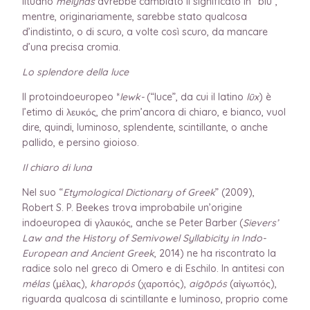
lituano
mėlynas
avrebbe cambiato il significato in “blu”,
mentre, originariamente, sarebbe stato qualcosa
d’indistinto, o di scuro, a volte così scuro, da mancare
d’una precisa cromia.
Lo splendore della luce
Il protoindoeuropeo *
lewk-
(“luce”, da cui il latino
lūx
) è
l’etimo di λευκός, che prim’ancora di chiaro, e bianco, vuol
dire, quindi, luminoso, splendente, scintillante, o anche
pallido, e persino gioioso.
Il chiaro di luna
Nel suo “
Etymological Dictionary of Greek
” (2009),
Robert S. P. Beekes trova improbabile un’origine
indoeuropea di γλαυκός, anche se Peter Barber (
Sievers’
Law and the History of Semivowel Syllabicity in Indo-
European and Ancient Greek
, 2014) ne ha riscontrato la
radice solo nel greco di Omero e di Eschilo. In antitesi con
mélas
(μέλας),
kharopós
(χαροπός),
aigōpós
(αἰγωπός),
riguarda qualcosa di scintillante e luminoso, proprio come