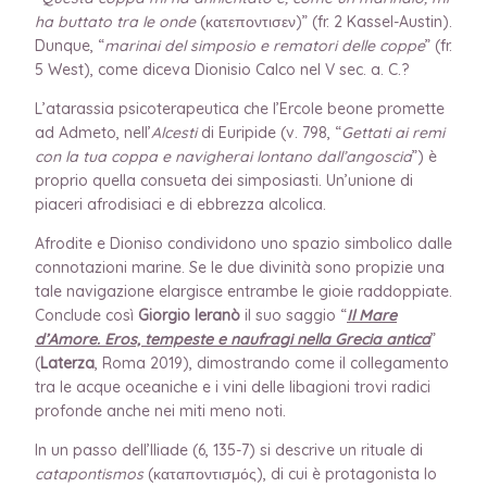
ha buttato tra le onde
(κατεποντισεν)” (fr. 2 Kassel-Austin).
Dunque, “
marinai del simposio e rematori delle coppe
” (fr.
5 West), come diceva Dionisio Calco nel V sec. a. C.?
L’atarassia psicoterapeutica che l’Ercole beone promette
ad Admeto, nell’
Alcesti
di Euripide (v. 798, “
Gettati ai remi
con la tua coppa e navigherai lontano dall’angoscia
”) è
proprio quella consueta dei simposiasti. Un’unione di
piaceri afrodisiaci e di ebbrezza alcolica.
Afrodite e Dioniso condividono uno spazio simbolico dalle
connotazioni marine. Se le due divinità sono propizie una
tale navigazione elargisce entrambe le gioie raddoppiate.
Conclude così
Giorgio Ieranò
il suo saggio “
Il Mare
d’Amore. Eros, tempeste e naufragi nella Grecia antica
”
(
Laterza
, Roma 2019), dimostrando come il collegamento
tra le acque oceaniche e i vini delle libagioni trovi radici
profonde anche nei miti meno noti.
In un passo dell’Iliade (6, 135-7) si descrive un rituale di
catapontismos
(καταποντισμός), di cui è protagonista lo