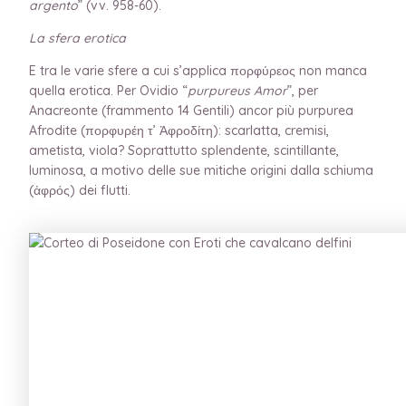
argento
” (vv. 958-60).
La sfera erotica
E tra le varie sfere a cui s’applica πορφύρεος non manca
quella erotica. Per Ovidio “
purpureus Amor
”, per
Anacreonte (frammento 14 Gentili) ancor più purpurea
Afrodite (πορφυρέη τ’ Ἀφροδίτη): scarlatta, cremisi,
ametista, viola? Soprattutto splendente, scintillante,
luminosa, a motivo delle sue mitiche origini dalla schiuma
(ἀφρός) dei flutti.