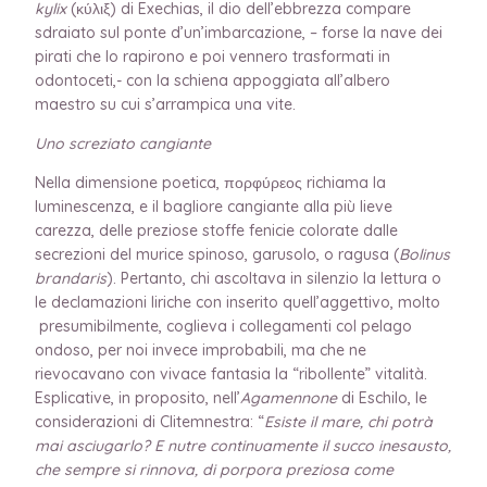
kylix
(κύλιξ) di Exechias, il dio dell’ebbrezza compare
sdraiato sul ponte d’un’imbarcazione, – forse la nave dei
pirati che lo rapirono e poi vennero trasformati in
odontoceti,- con la schiena appoggiata all’albero
maestro su cui s’arrampica una vite.
Uno screziato cangiante
Nella dimensione poetica, πορφύρεος richiama la
luminescenza, e il bagliore cangiante alla più lieve
carezza, delle preziose stoffe fenicie colorate dalle
secrezioni del murice spinoso, garusolo, o ragusa (
Bolinus
brandaris
). Pertanto, chi ascoltava in silenzio la lettura o
le declamazioni liriche con inserito quell’aggettivo, molto
presumibilmente, coglieva i collegamenti col pelago
ondoso, per noi invece improbabili, ma che ne
rievocavano con vivace fantasia la “ribollente” vitalità.
Esplicative, in proposito, nell’
Agamennone
di Eschilo, le
considerazioni di Clitemnestra: “
Esiste il mare, chi potrà
mai asciugarlo? E nutre continuamente il succo inesausto,
che sempre si rinnova, di porpora preziosa come