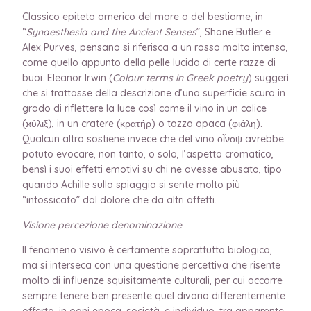
Classico epiteto omerico del mare o del bestiame, in
“
Synaesthesia and the Ancient Senses
”, Shane Butler e
Alex Purves, pensano si riferisca a un rosso molto intenso,
come quello appunto della pelle lucida di certe razze di
buoi. Eleanor Irwin (
Colour terms in Greek poetry
) suggerì
che si trattasse della descrizione d’una superficie scura in
grado di riflettere la luce così come il vino in un calice
(ϰύλιξ), in un cratere (κρατήρ) o tazza opaca (φιάλη).
Qualcun altro sostiene invece che del vino οἶνοψ avrebbe
potuto evocare, non tanto, o solo, l’aspetto cromatico,
bensì i suoi effetti emotivi su chi ne avesse abusato, tipo
quando Achille sulla spiaggia si sente molto più
“intossicato” dal dolore che da altri affetti.
Visione percezione denominazione
Il fenomeno visivo è certamente soprattutto biologico,
ma si interseca con una questione percettiva che risente
molto di influenze squisitamente culturali, per cui occorre
sempre tenere ben presente quel divario differentemente
offerto, in ogni epoca, società, e individuo, tra apparente