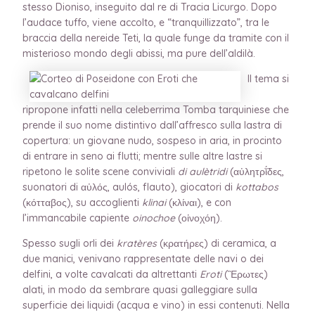
stesso Dioniso, inseguito dal re di Tracia Licurgo. Dopo
l’audace tuffo, viene accolto, e “tranquillizzato”, tra le
braccia della nereide Teti, la quale funge da tramite con il
misterioso mondo degli abissi, ma pure dell’aldilà.
Il tema si
ripropone infatti nella celeberrima Tomba tarquiniese che
prende il suo nome distintivo dall’affresco sulla lastra di
copertura: un giovane nudo, sospeso in aria, in procinto
di entrare in seno ai flutti; mentre sulle altre lastre si
ripetono le solite scene conviviali
di aulètridi
(αὐλητρῐ́δες,
suonatori di αὐλός, aulós, flauto), giocatori di
kottabos
(κότταβος), su accoglienti
klinai
(κλίναι), e con
l’immancabile capiente
oinochoe
(οἰνοχόη).
Spesso sugli orli dei
kratères
(κρατήρες) di ceramica, a
due manici, venivano rappresentate delle navi o dei
delfini, a volte cavalcati da altrettanti
Eroti
(Ἒρωτες)
alati, in modo da sembrare quasi galleggiare sulla
superficie dei liquidi (acqua e vino) in essi contenuti. Nella