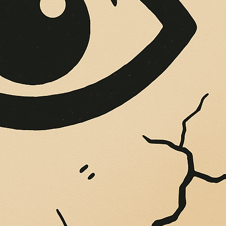
OPERE SUE
Vigliatore, sulle pareti giaccio istantanee,...
IANALE DEI CONI
AUSO DI ZAVETTIER