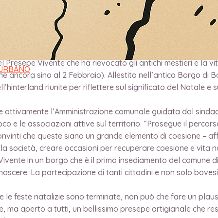
 Presepe Vivente che ha rievocato gli antichi mestieri e la vi
 URBANO
ne ancora sino al 2 Febbraio). Allestito nell’antico Borgo di 
’hinterland riunite per riflettere sul significato del Natale e s
e attivamente l’Amministrazione comunale guidata dal sindaco
oco e le associazioni attive sul territorio. “Prosegue il perco
onvinti che queste siano un grande elemento di coesione – affe
la società, creare occasioni per recuperare coesione e vita n
ivente in un borgo che è il primo insediamento del comune di
ascere. La partecipazione di tanti cittadini e non solo bovesi
se le feste natalizie sono terminate, non può che fare un plaus
e, ma aperto a tutti, un bellissimo presepe artigianale che re