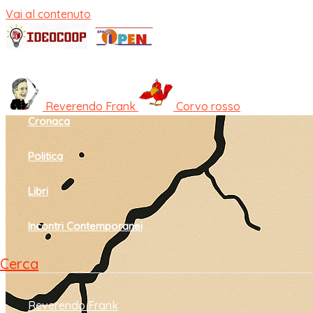
Vai al contenuto
Home
Cultura e società
Reverendo Frank
Corvo rosso
Cronaca
Politica
Libri
Incontri Contemporanei
Cerca
Reverendo Frank