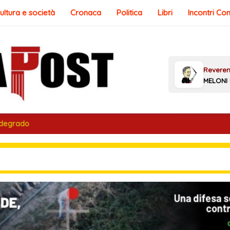
ultura e società
Cronaca
Politica
Libri
Incontri Co
 degrado