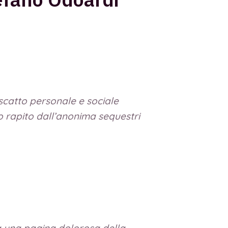
riscatto personale e sociale
do rapito dall’anonima sequestri
 una pagina dolorosa della