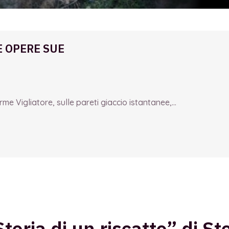
E OPERE SUE
e Vigliatore, sulle pareti giaccio istantanee,...
toria di un riscatto” di S