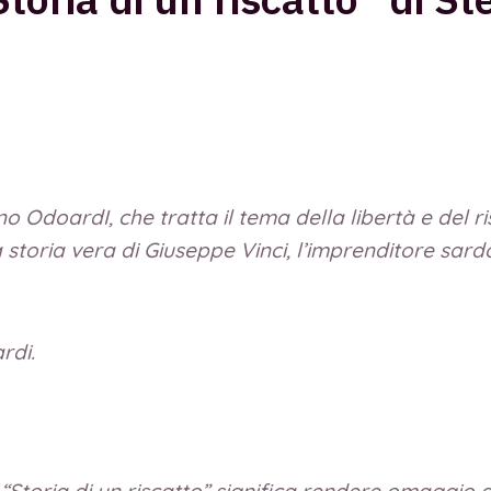
ano OdoardI, che tratta il tema della libertà e del 
 storia vera di Giuseppe Vinci, l’imprenditore sar
rdi.
i
“Storia di un riscatto”
significa rendere omaggio a