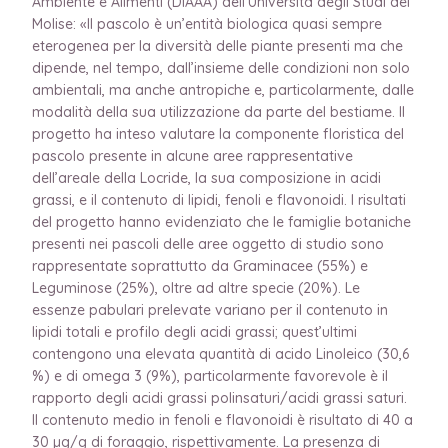
Ambiente e Alimenti (DiAAA) dell’Università degli Studi del
Molise: «Il pascolo è un’entità biologica quasi sempre
eterogenea per la diversità delle piante presenti ma che
dipende, nel tempo, dall’insieme delle condizioni non solo
ambientali, ma anche antropiche e, particolarmente, dalle
modalità della sua utilizzazione da parte del bestiame. Il
progetto ha inteso valutare la componente floristica del
pascolo presente in alcune aree rappresentative
dell’areale della Locride, la sua composizione in acidi
grassi, e il contenuto di lipidi, fenoli e flavonoidi. I risultati
del progetto hanno evidenziato che le famiglie botaniche
presenti nei pascoli delle aree oggetto di studio sono
rappresentate soprattutto da Graminacee (55%) e
Leguminose (25%), oltre ad altre specie (20%). Le
essenze pabulari prelevate variano per il contenuto in
lipidi totali e profilo degli acidi grassi; quest’ultimi
contengono una elevata quantità di acido Linoleico (30,6
%) e di omega 3 (9%), particolarmente favorevole è il
rapporto degli acidi grassi polinsaturi/acidi grassi saturi.
Il contenuto medio in fenoli e flavonoidi è risultato di 40 a
30 µg/g di foraggio, rispettivamente. La presenza di