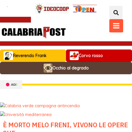
Vai
al
contenuto
MAIN
MENU
Reverendo Frank
Corvo rosso
Occhio al degrado
È MORTO MELO FRENI, VIVONO LE OPERE